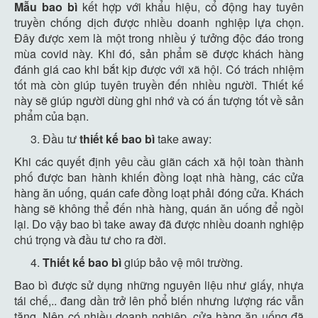
Mẫu bao bì
kết hợp với khẩu hiệu, cổ động hay tuyên
truyền chống dịch được nhiều doanh nghiệp lựa chọn.
Đây được xem là một trong nhiều ý tưởng độc đáo trong
mùa covid này. Khi đó, sản phẩm sẽ được khách hàng
đánh giá cao khi bắt kịp được với xã hội. Có trách nhiệm
tốt mà còn giúp tuyên truyền đến nhiều người. Thiết kế
này sẽ giúp người dùng ghi nhớ và có ấn tượng tốt về sản
phẩm của bạn.
Đầu tư
thiết kế bao bì
take away:
Khi các quyết định yêu cầu giãn cách xã hội toàn thành
phố được ban hành khiến đồng loạt nhà hàng, các cửa
hàng ăn uống, quán cafe đồng loạt phải đóng cửa. Khách
hàng sẽ không thể đến nhà hàng, quán ăn uống để ngồi
lại. Do vậy bao bì take away đã được nhiều doanh nghiệp
chú trọng và đầu tư cho ra đời.
Thiết kế bao bì
giúp bảo vệ môi trường.
Bao bì được sử dụng những nguyên liệu như giấy, nhựa
tái chế,.. đang dần trở lên phổ biến nhưng lượng rác vẫn
tăng. Nên có nhiều doanh nghiệp, cửa hàng ăn uống đã