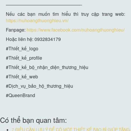
————————————————-
Nếu các bạn muốn tìm hiểu thì truy cập trang web:
https://nuhoangthuonghieu.vn/
Fanpage:
https://www.facebook.com/nuhoangthuonghieu/
Hoặc liên hệ: 0932834179
#Thiết_kế_logo
#Thiết_kế_profile
#Thiết_kế_bộ_nhận_diện_thương_hiệu
#Thiết_kế_web
#Dịch_vụ_bảo_hộ_thương_hiệu
#QueenBrand
Có thể bạn quan tâm:
7 ĐIỀU CẦN LƯU Ý ĐỂ CÓ MỘT THIẾT KẾ BAO BÌ GIÚP TĂNG