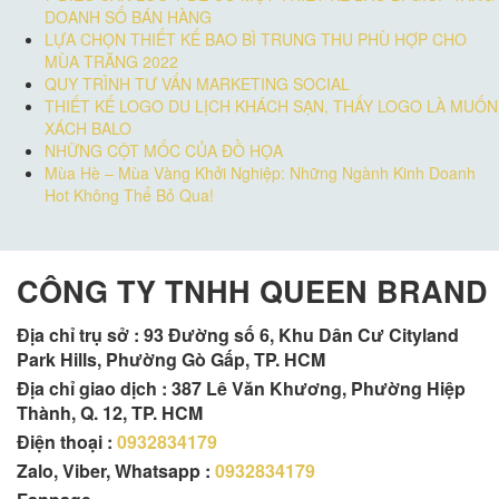
DOANH SỐ BÁN HÀNG
LỰA CHỌN THIẾT KẾ BAO BÌ TRUNG THU PHÙ HỢP CHO
MÙA TRĂNG 2022
QUY TRÌNH TƯ VẤN MARKETING SOCIAL
THIẾT KẾ LOGO DU LỊCH KHÁCH SẠN, THẤY LOGO LÀ MUỐN
XÁCH BALO
NHỮNG CỘT MỐC CỦA ĐỒ HỌA
Mùa Hè – Mùa Vàng Khởi Nghiệp: Những Ngành Kinh Doanh
Hot Không Thể Bỏ Qua!
CÔNG TY TNHH QUEEN BRAND
Địa chỉ trụ sở :
93 Đường số 6, Khu Dân Cư Cityland
Park Hills, Phường Gò Gấp, TP. HCM
Địa chỉ giao dịch : 387 Lê Văn Khương, Phường Hiệp
Thành, Q. 12, TP. HCM
Điện thoại :
0932834179
Zalo, Viber, Whatsapp :
0932834179