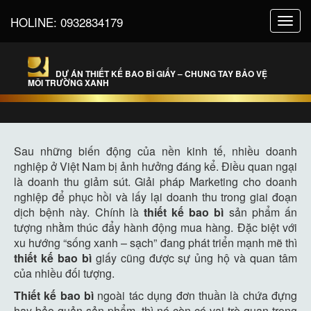
HOLINE:
0932834179
Toggl
navig
DỰ ÁN THIẾT KẾ BAO BÌ GIẤY – CHUNG TAY BẢO VỆ
MÔI TRƯỜNG XANH
Sau những biến động của nền kinh tế, nhiều doanh
nghiệp ở Việt Nam bị ảnh hưởng đáng kể. Điều quan ngại
là doanh thu giảm sút. Giải pháp Marketing cho doanh
nghiệp để phục hồi và lấy lại doanh thu trong giai đoạn
dịch bệnh này. Chính là
thiết kế bao bì
sản phẩm ấn
tượng nhằm thúc đẩy hành động mua hàng. Đặc biệt với
xu hướng “sống xanh – sạch” đang phát triển mạnh mẽ thì
thiết kế bao bì
giấy cũng được sự ủng hộ và quan tâm
của nhiều đối tượng.
Thiết kế bao bì
ngoài tác dụng đơn thuần là chứa đựng
hay bảo quản sản phẩm, thì nó còn có vai trò quan trọng