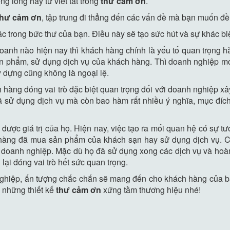
g lóng hay từ viết tắt trong
thư cảm ơn
.
thư cảm ơn
, tập trung đi thẳng đến các vấn đề mà bạn muốn đề
c trong bức thư của bạn. Điều này sẽ tạo sức hút và sự khác bi
h doanh nào hiện nay thì khách hàng chính là yếu tố quan trọng 
sản phẩm, sử dụng dịch vụ của khách hàng. Thì doanh nghiệp mớ
y dựng cũng không là ngoại lệ.
hàng đóng vai trò đặc biệt quan trọng đối với doanh nghiệp xây
ã sử dụng dịch vụ mà còn bao hàm rất nhiều ý nghĩa, mục đích 
ợc giá trị của họ. Hiện nay, việc tạo ra mối quan hệ có sự tư
ch hàng đã mua sản phẩm của khách sạn hay sử dụng dịch vụ. 
oanh nghiệp. Mặc dù họ đã sử dụng xong các dịch vụ và hoàn tấ
lại đóng vai trò hết sức quan trọng.
hiệp, ấn tượng chắc chắn sẽ mang đến cho khách hàng của bạn 
 những thiết kế
thư cảm ơn
xứng tầm thương hiệu nhé!