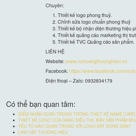
Chuyên:
Thiết kế logo phong thuỷ.
Chỉnh sửa logo chuẩn phong thuỷ
Thiết kế bộ nhận diện thương hiệu 
Thiết kế quảng cáo marketing thị tr
Thiết kế TVC Quảng cáo sản phẩm.
LIÊN HỆ
Website:
www.nuhoangthuonghieu.vn
Facebook:
https://www.facebook.com/nu
Điện thoại – Zalo: 0932834179
Có thể bạn quan tâm:
ĐIỂM NHẤN QUAN TRỌNG TRONG THIẾT KẾ NAME CARD 
THIẾT KẾ LOGO CỬA HÀNG SIÊU THỊ, BÁN SẢN PHẨM MU
YẾU TỐ NÀO QUAN TRỌNG VỚI LOGO BẤT ĐỘNG SẢN?
LINH VẬT THƯƠNG HIỆU