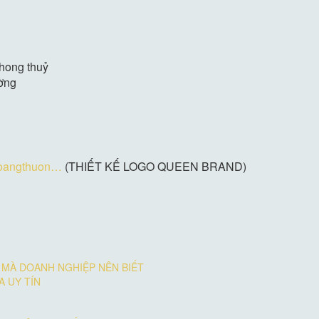
phong thuỷ
ường
hoangthuon…
(THIẾT KẾ LOGO QUEEN BRAND)
MÀ DOANH NGHIỆP NÊN BIẾT
A UY TÍN