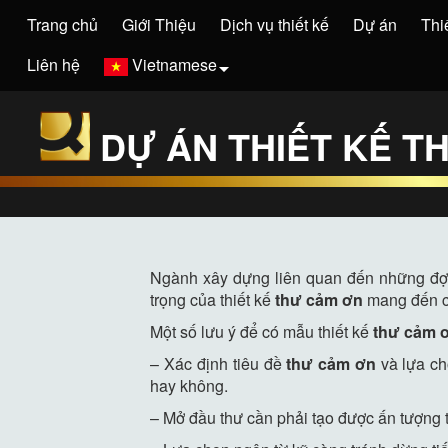
Trang chủ
Giới Thiệu
Dịch vụ thiết kế
Dự án
Thi
Liên hệ
Vietnamese
DỰ ÁN THIẾT KẾ 
Ngành xây dựng liên quan đến những đợt 
trọng của thiết kế
thư cảm ơn
mang đến ch
Một số lưu ý để có mẫu thiết kế
thư cảm 
– Xác định tiêu đề
thư cảm ơn
và lựa ch
hay không.
– Mở đầu thư cần phải tạo được ấn tượng t