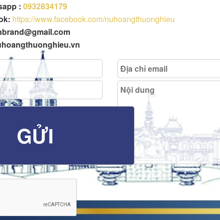
tsapp :
0932834179
ok:
https://www.facebook.com/nuhoangthuonghieu
enbrand@gmail.com
uhoangthuonghieu.vn