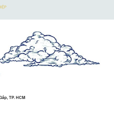
IỆP
 Gấp, TP. HCM