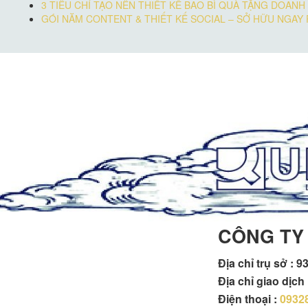
3 TIÊU CHÍ TẠO NÊN THIẾT KẾ BAO BÌ QUÀ TẶNG DOAN
GÓI NĂM CONTENT & THIẾT KẾ SOCIAL – SỞ HỮU NGA
CÔNG TY
Địa chỉ trụ sở :
93
Địa chỉ giao dịc
Điện thoại :
0932