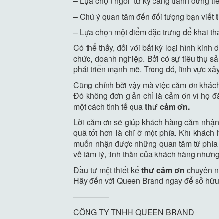
– Lựa chọn ngôn từ kỹ càng tránh dừng tiến
– Chú ý quan tâm đến đối tượng bạn viết
– Lựa chọn một điểm đặc trưng để khai thá
Có thể thấy, đối với bất kỳ loại hình kin
chức, doanh nghiệp. Bởi có sự tiêu thụ 
phát triển mạnh mẽ. Trong đó, lĩnh vực xâ
Cũng chính bởi vậy mà việc cảm ơn khách 
Đó không đơn giản chỉ là cảm ơn vì họ đ
một cách tinh tế qua
thư cảm ơn.
Lời cảm ơn sẽ giúp khách hàng cảm nhận đư
quả tốt hơn là chỉ ở một phía. Khi khá
muốn nhận được những quan tâm từ phía d
về tâm lý, tinh thần của khách hàng nhưng 
Đầu tư một thiết kế
thư cảm ơn
chuyên ng
Hãy đến với Queen Brand ngay để sở hữu
————–
CÔNG TY TNHH QUEEN BRAND