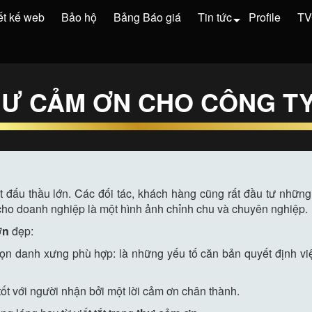
ết kế web
Bảo hộ
Bảng Báo giá
Tin tức
Profile
T
THƯ CẢM ƠN CHO CÔNG T
đấu thầu lớn. Các đối tác, khách hàng cũng rất đầu tư những 
o doanh nghiệp là một hình ảnh chỉnh chu và chuyên nghiệp.
ơn
đẹp:
ọn danh xưng phù hợp: là những yếu tố căn bản quyết định việ
ốt với người nhận bởi một lời cảm ơn chân thành.