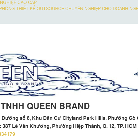
H NGHIỆP CAO CẤP
Y PHÒNG THIẾT KẾ OUTSOURCE CHUYÊN NGHIỆP CHO DOANH NGH
 TNHH QUEEN BRAND
 Đường số 6, Khu Dân Cư Cityland Park Hills, Phường Gò
h : 387 Lê Văn Khương, Phường Hiệp Thành, Q. 12, TP. HCM
834179