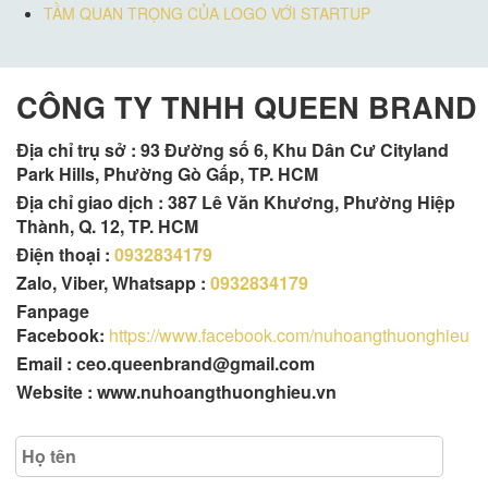
TẦM QUAN TRỌNG CỦA LOGO VỚI STARTUP
CÔNG TY TNHH QUEEN BRAND
Địa chỉ trụ sở :
93 Đường số 6, Khu Dân Cư Cityland
Park Hills, Phường Gò Gấp, TP. HCM
Địa chỉ giao dịch : 387 Lê Văn Khương, Phường Hiệp
Thành, Q. 12, TP. HCM
Điện thoại :
0932834179
Zalo, Viber, Whatsapp :
0932834179
Fanpage
Facebook:
https://www.facebook.com/nuhoangthuonghieu
Email : ceo.queenbrand@gmail.com
Website : www.nuhoangthuonghieu.vn