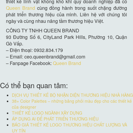
thiết kế linh vật không khó khi quý doanh nghiệp đã có
Queen Brand
cùng đồng hành trong suốt chặng đường
phát triển thương hiệu của mình. Liên hệ với chúng tôi
ngày và cùng nhau nâng tầm thương hiệu Việt.
CÔNG TY TNHH QUEEN BRAND
93 Đường Số 6, CityLand Park Hills, Phường 10, Quận
Gò Vấp.
– Điện thoại: 0932.834.179
– Email: ceo.queenbrand@gmail.com
– Fanpage Facebook:
Queen Brand
Có thể bạn quan tâm:
DỊCH VỤ THIẾT KẾ BỘ NHẬN DIỆN THƯƠNG HIỆU NHÀ HÀNG
38+ Color Palettes – những bảng phối màu đẹp cho các thiết kế
của designer
THIẾT KẾ LOGO NGÀNH XÂY DỰNG
ÁP DỤNG AI ĐỂ PHÁT TRIỂN THƯƠNG HIỆU
BÁO GIÁ THIẾT KẾ LOGO THƯƠNG HIỆU CHẤT LƯỢNG VÀ
UY TÍN