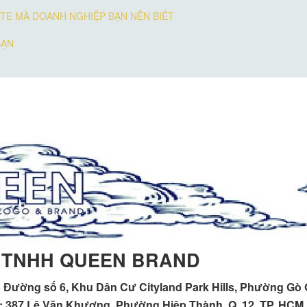
TE MÀ DOANH NGHIỆP BẠN NÊN BIẾT
BẠN
 TNHH QUEEN BRAND
 Đường số 6, Khu Dân Cư Cityland Park Hills, Phường Gò
h : 387 Lê Văn Khương, Phường Hiệp Thành, Q. 12, TP. HCM