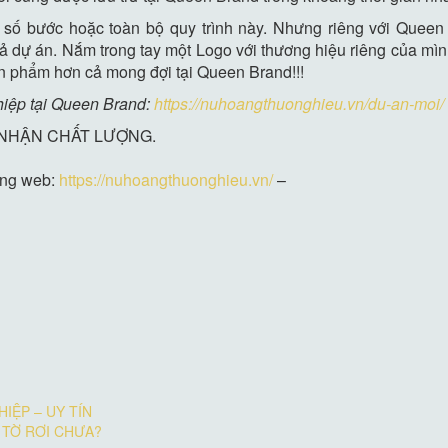
t số bước hoặc toàn bộ quy trình này. Nhưng riêng với Queen
ả dự án. Nắm trong tay một Logo với thương hiệu riêng của mìn
ản phẩm hơn cả mong đợi tại Queen Brand!!!
hiệp tại Queen Brand:
https://nuhoangthuonghieu.vn/du-an-moi/
 NHẬN CHẤT LƯỢNG.
 trang web:
https://nuhoangthuonghieu.vn/
–
IỆP – UY TÍN
Ế TỜ RƠI CHƯA?