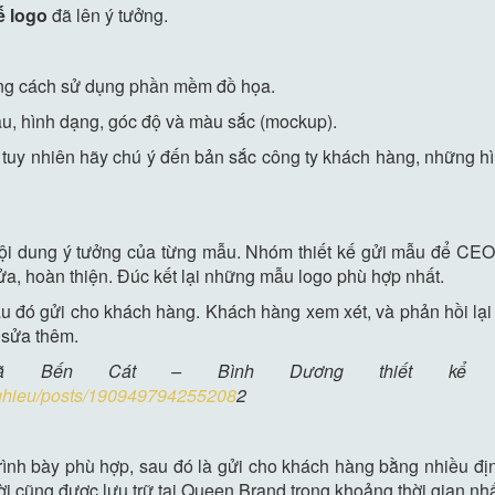
kế logo
đã lên ý tưởng.
g cách sử dụng phần mềm đồ họa.
u, hình dạng, góc độ và màu sắc (mockup).
, tuy nhiên hãy chú ý đến bản sắc công ty khách hàng, những
 nội dung ý tưởng của từng mẫu. Nhóm thiết kế gửi mẫu để CEO t
ửa, hoàn thiện. Đúc kết lại những mẫu logo phù hợp nhất.
au đó gửi cho khách hàng. Khách hàng xem xét, và phản hồi lạ
 sửa thêm.
 Bến Cát – Bình Dương thiết kể bởi
ghieu/posts/190949794255208
2
c trình bày phù hợp, sau đó là gửi cho khách hàng bằng nhiều đ
i cũng được lưu trữ tại Queen Brand trong khoảng thời gian nhấ