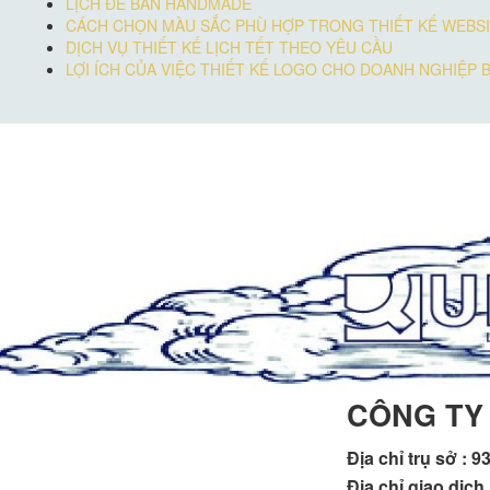
LỊCH ĐỂ BÀN HANDMADE
CÁCH CHỌN MÀU SẮC PHÙ HỢP TRONG THIẾT KẾ WEBSI
DỊCH VỤ THIẾT KẾ LỊCH TẾT THEO YÊU CẦU
LỢI ÍCH CỦA VIỆC THIẾT KẾ LOGO CHO DOANH NGHIỆP 
CÔNG TY
Địa chỉ trụ sở :
93
Địa chỉ giao dịc