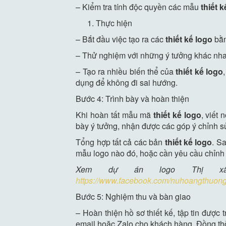
– Kiểm tra tính độc quyền các mẫu
thiết 
Thực hiện
– Bắt đầu việc tạo ra các
thiết kế logo
bằn
– Thử nghiệm với những ý tưởng khác nha
– Tạo ra nhiều biến thể của
thiết kế logo
dụng để không đi sai hướng.
Bước 4: Trình bày và hoàn thiện
Khi hoàn tất mẫu mã
thiết kế logo
, viết
bày ý tưởng, nhận được các góp ý chỉnh s
Tổng hợp tất cả các bản
thiết kế logo
. S
mẫu logo nào đó, hoặc cần yêu cầu chỉnh
Xem dự án logo Thị xã
https://www.facebook.com/nuhoangthuon
Bước 5: Nghiệm thu và bàn giao
– Hoàn thiện hồ sơ thiết kế, tập tin đượ
email hoặc Zalo cho khách hàng. Đồng thờ