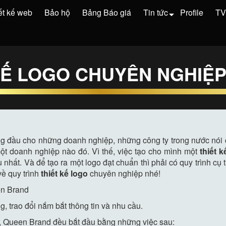
ết kế web
Bảo hộ
Bảng Báo giá
Tin tức
Profile
T
KẾ LOGO CHUYÊN NGHIỆ
g đầu cho những doanh nghiệp, những công ty trong nước nói ch
một doanh nghiệp nào đó. Vì thế, việc tạo cho mình một
thiết k
 nhất. Và để tạo ra một logo đạt chuẩn thì phải có quy trình 
về quy trình
thiết kế logo
chuyên nghiệp nhé!
en Brand
, trao đổi nắm bắt thông tin và nhu cầu.
ào, Queen Brand đều bắt đầu bằng những việc sau: