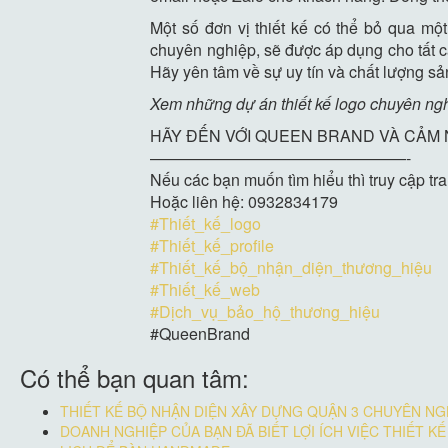
Một số đơn vị thiết kế có thể bỏ qua mộ
chuyên nghiệp, sẽ được áp dụng cho tất c
Hãy yên tâm về sự uy tín và chất lượng s
Xem những dự án thiết kế logo chuyên ng
HÃY ĐẾN VỚI QUEEN BRAND VÀ CẢM
————————————————-
Nếu các bạn muốn tìm hiểu thì truy cập
Hoặc liên hệ: 0932834179
#Thiết_kế_logo
#Thiết_kế_profile
#Thiết_kế_bộ_nhận_diện_thương_hiệu
#Thiết_kế_web
#Dịch_vụ_bảo_hộ_thương_hiệu
#QueenBrand
Có thể bạn quan tâm:
THIẾT KẾ BỘ NHẬN DIỆN XÂY DỰNG QUẬN 3 CHUYÊN NGH
DOANH NGHIỆP CỦA BẠN ĐÃ BIẾT LỢI ÍCH VIỆC THIẾT K