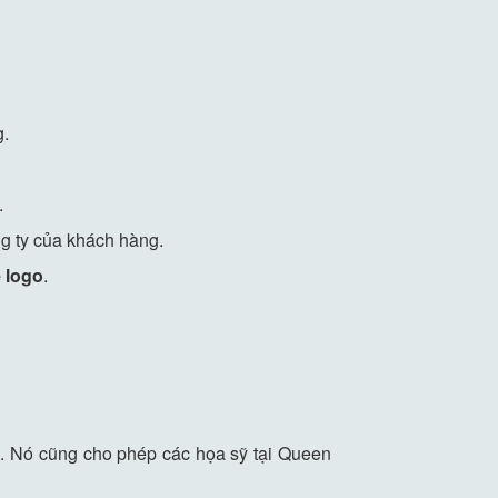
g.
.
g ty của khách hàng.
ế logo
.
ng. Nó cũng cho phép các họa sỹ tại Queen