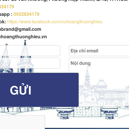
834179
tsapp :
0932834179
ok:
https://www.facebook.com/nuhoangthuonghieu
enbrand@gmail.com
uhoangthuonghieu.vn