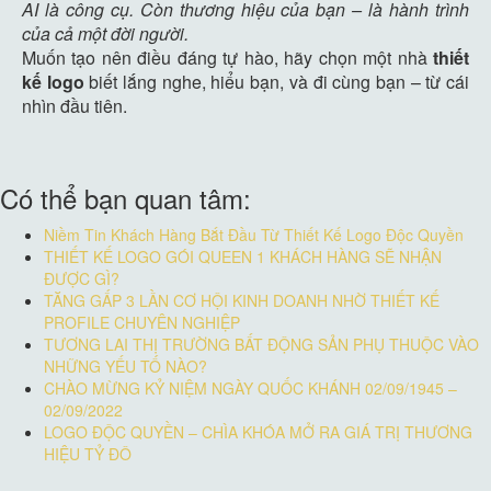
AI là công cụ. Còn thương hiệu của bạn – là hành trình
của cả một đời người.
Muốn tạo nên điều đáng tự hào, hãy chọn một nhà
thiết
kế logo
biết lắng nghe, hiểu bạn, và đi cùng bạn – từ cái
nhìn đầu tiên.
Có thể bạn quan tâm:
Niềm Tin Khách Hàng Bắt Đầu Từ Thiết Kế Logo Độc Quyền
THIẾT KẾ LOGO GÓI QUEEN 1 KHÁCH HÀNG SẼ NHẬN
ĐƯỢC GÌ?
TĂNG GẤP 3 LẦN CƠ HỘI KINH DOANH NHỜ THIẾT KẾ
PROFILE CHUYÊN NGHIỆP
TƯƠNG LAI THỊ TRƯỜNG BẤT ĐỘNG SẢN PHỤ THUỘC VÀO
NHỮNG YẾU TỐ NÀO?
CHÀO MỪNG KỶ NIỆM NGÀY QUỐC KHÁNH 02/09/1945 –
02/09/2022
LOGO ĐỘC QUYỀN – CHÌA KHÓA MỞ RA GIÁ TRỊ THƯƠNG
HIỆU TỶ ĐÔ