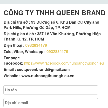
CÔNG TY TNHH QUEEN BRAND
Địa chỉ trụ sở :
93 Đường số 6, Khu Dân Cư Cityland
Park Hills, Phường Gò Gấp, TP. HCM
Địa chỉ giao dịch : 387 Lê Văn Khương, Phường Hiệp
Thành, Q. 12, TP. HCM
Điện thoại :
0932834179
Zalo, Viber, Whatsapp :
0932834179
Fanpage
Facebook:
https://www.facebook.com/nuhoangthuonghieu
Email : ceo.queenbrand@gmail.com
Website : www.nuhoangthuonghieu.vn