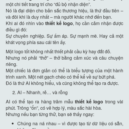
một chi tiết trang trí cho “đủ bộ nhận diện”.
Nó là đại diện cho bản sắc thương hiệu, là thứ đầu tiên –
và đôi khi là duy nhất – mà người khác nhớ đến bạn.
Khi ai đó nhìn vào
thiết kế logo
, họ cần cảm nhận được
điều gì đó:
Sự chuyên nghiệp. Sự ấm áp. Sự mạnh mẽ. Hay cả một
khát vọng phía sau cái tên ấy.
Một logo tốt không nhất thiết phải cầu kỳ hay đắt đỏ.
Nhưng nó phải “thở” – thở bằng cảm xúc và câu chuyện
riêng.
Một chiếc lá đơn giản có thể là biểu tượng của một hành
trình xanh. Một nét gạch chéo có thể kể về sự bứt phá.
Đó là thứ AI không hiểu, và cũng không thể tạo ra được.
AI – Nhanh, rẻ… và rỗng
AI có thể tạo ra hàng trăm mẫu
thiết kế logo
trong vài
phút. Trông “ổn”, có vẻ hợp lý, màu sắc hài hòa.
Nhưng nếu bạn từng thử, bạn sẽ thấy ngay:
Chúng na ná nhau – vì được tạo từ dữ liệu có sẵn,