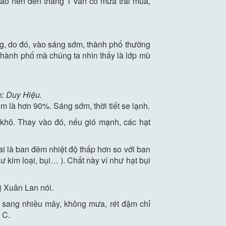
vào nên đến tháng 1 vẫn có mưa trái mùa,
ng, do đó, vào sáng sớm, thành phố thường
thành phố mà chúng ta nhìn thấy là lớp mù
h:
Duy Hiệu.
m là hơn 90%. Sáng sớm, thời tiết se lạnh.
 khô. Thay vào đó, nếu gió mạnh, các hạt
ai là ban đêm nhiệt độ thấp hơn so với ban
ư kim loại, bụi… ). Chất này ví như hạt bụi
ị Xuân Lan nói.
 sang nhiều mây, không mưa, rét đậm chỉ
 C.