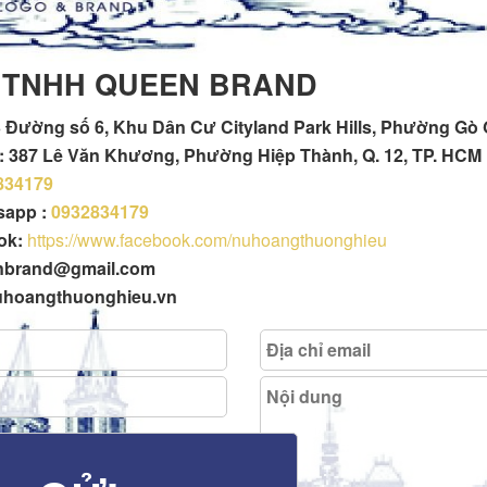
 TNHH QUEEN BRAND
 Đường số 6, Khu Dân Cư Cityland Park Hills, Phường Gò
h : 387 Lê Văn Khương, Phường Hiệp Thành, Q. 12, TP. HCM
834179
tsapp :
0932834179
ok:
https://www.facebook.com/nuhoangthuonghieu
enbrand@gmail.com
uhoangthuonghieu.vn