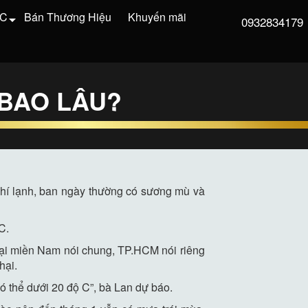
VC
Bán Thương Hiệu
Khuyến mãi
0932834179
 BAO LÂU?
hí lạnh, ban ngày thường có sương mù và
C.
t tại miền Nam nói chung, TP.HCM nói riêng
hại.
ó thể dưới 20 độ C”, bà Lan dự báo.