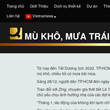
Trang chủ
Giới Thiệu
Dịch vụ thiết kế
Dự án
Thi
Liên hệ
Vietnamese
MÙ KHÔ, MƯA TRÁI
Từ nay đến Tết Dương lịch 2022, TP.HCM
mù khô, chiều tối có mưa trái mùa.
Sáng 28/12, người dân TP.HCM đón ngày mớ
Trao đổi với
Zing
, chuyên gia thời tiết Lê
chủ yếu chịu ảnh hưởng nhẹ của các đợt kh
“Tháng 1, tác động của không khí lạnh chỉ