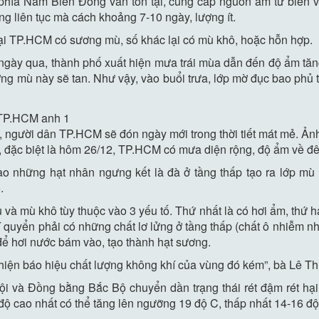
phía Nam Biển Đông vẫn tồn tại, cung cấp nguồn ẩm từ biển 
 liên tục mà cách khoảng 7-10 ngày, lượng ít.
tại TP.HCM có sương mù, số khác lại có mù khô, hoặc hỗn hợp.
i ngày qua, thành phố xuất hiện mưa trái mùa dẫn đến độ ẩm tă
ng mù này sẽ tan. Như vậy, vào buổi trưa, lớp mờ đục bao phủ 
 người dân TP.HCM sẽ đón ngày mới trong thời tiết mát mẻ. Ản
, đặc biệt là hôm 26/12, TP.HCM có mưa diện rộng, độ ẩm về đê
o những hạt nhân ngưng kết là đà ở tầng thấp tạo ra lớp mù
.
và mù khô tùy thuộc vào 3 yếu tố. Thứ nhất là có hơi ẩm, thứ h
khí quyển phải có những chất lơ lửng ở tầng thấp (chất ô nhiễm nh
để hơi nước bám vào, tạo thành hạt sương.
 hiện báo hiệu chất lượng không khí của vùng đó kém”, bà Lê Th
i và Đồng bằng Bắc Bộ chuyển dần trạng thái rét đậm rét hại
độ cao nhất có thể tăng lên ngưỡng 19 độ C, thấp nhất 14-16 độ