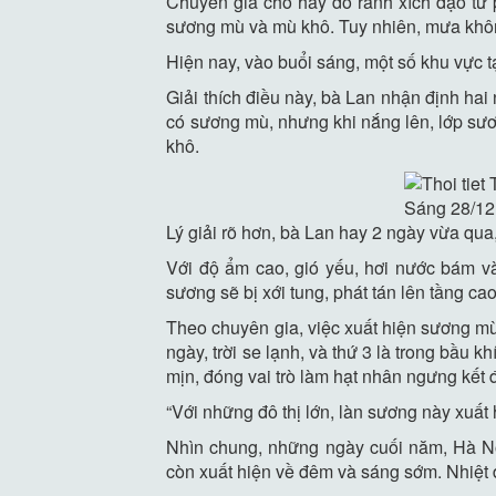
Chuyên gia cho hay do rãnh xích đạo từ 
sương mù và mù khô. Tuy nhiên, mưa không
Hiện nay, vào buổi sáng, một số khu vực 
Giải thích điều này, bà Lan nhận định ha
có sương mù, nhưng khi nắng lên, lớp sươ
khô.
Sáng 28/12,
Lý giải rõ hơn, bà Lan hay 2 ngày vừa qua
Với độ ẩm cao, gió yếu, hơi nước bám và
sương sẽ bị xới tung, phát tán lên tầng cao
Theo chuyên gia, việc xuất hiện sương mù 
ngày, trời se lạnh, và thứ 3 là trong bầu 
mịn, đóng vai trò làm hạt nhân ngưng kết 
“Với những đô thị lớn, làn sương này xuất
Nhìn chung, những ngày cuối năm, Hà Nộ
còn xuất hiện về đêm và sáng sớm. Nhiệt 