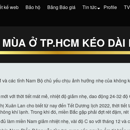
ết kế web
Bảo hộ
Bảng Báo giá
Tin tức
Profile
T
 MÙA Ở TP.HCM KÉO DÀI
 và các tỉnh Nam Bộ chủ yếu chịu ảnh hưởng nhẹ của không k
i với thời tiết mát mẻ, nhiệt độ giảm nhẹ, dao động 24-32 độ 
 Thị Xuân Lan cho biết từ nay đến Tết Dương lịch 2022, thời tiế
ông khí lạnh. Trong khi đó, miền Bắc gặp phải đợt rét đậm, rét 
 đủ làm miền Nam giảm nhiệt nhẹ, vài độ C so với tháng 12 và c