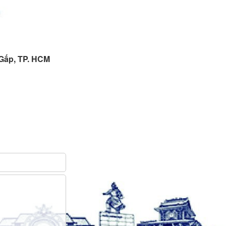
 Gấp, TP. HCM