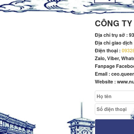
CÔNG TY
Địa chỉ trụ sở :
93
Địa chỉ giao dịc
Điện thoại :
0932
Zalo, Viber, Wha
Fanpage Facebo
Email : ceo.que
Website : www.n