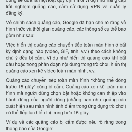
trải nghiệm quảng cáo, cấm sử dụng VPN và quản lý
đăng ký.
Về chính sách quảng cáo, Google đã hạn chế rõ ràng về
hình thức và thời gian quảng cáo, các thông số cụ thể bao
gồm như sau:
Việc hiển thị quảng cáo chuyển tiếp toàn màn hình ở bất
kỳ định dạng nào (video, GIF, tĩnh, v.v.) theo cách không
chủ ý đều bị cấm. Ví dụ như hiển thị quảng cáo khi bắt
đầu hoặc trong phân đoạn nội dung trong trò chơi, hiển thị
quảng cáo xen kẽ video toàn màn hình, v.v.
Quảng cáo chuyển tiếp toàn màn hình “không thể đóng
trước 15 giây” cũng bị cấm. Quảng cáo xen kẽ toàn màn
hình mà người dùng chọn bật hoặc không can thiệp vào
hành động của người dùng (chẳng hạn như quảng cáo
xuất hiện sau màn hình tính điểm trong ứng dụng trò chơi)
có thể tiếp tục hiển thị trong hơn 15 giây.
Ví dụ về các quảng cáo bị cấm được nêu rõ ràng trong
thông báo của Google: