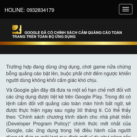
HOLINE:
0932834179
Toggl
navig
GOOGLE ĐÃ CÓ CHÍNH SÁCH CẤM QUẢNG CÁO TOÀN
TRANG TRÊN TOÀN BỘ ỨNG DỤNG
Trường hợp đang dùng ứng dụng, chơi game nửa chừng
bỗng quảng cáo bật lên, buộc phải chờ đếm ngược khiến
người dùng không khỏi cảm giác khó chịu.
Và Google gần đây đã đưa ra một số hạn chế mới đối với
các ứng dụng được liệt kê trên Google Play. Trong đó có
lệnh cấm đối với quảng cáo toàn màn hình bất ngờ, sẽ
được thực hiện ngay sau ngày 30 tháng 9. Có thể thấy
theo “Chính sách chương trình dành cho nhà phát triển
(Developer Program Policy)” chính thức mới nhất của
Google, các ứng dụng trong hệ điều hành của người
dùng sẽ đưa ra một loạt quy định mới ví dụ như nâng cấp