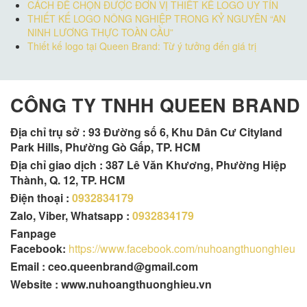
CÁCH ĐỂ CHỌN ĐƯỢC ĐƠN VỊ THIẾT KẾ LOGO UY TÍN
THIẾT KẾ LOGO NÔNG NGHIỆP TRONG KỶ NGUYÊN “AN
NINH LƯƠNG THỰC TOÀN CẦU”
Thiết kế logo tại Queen Brand: Từ ý tưởng đến giá trị
CÔNG TY TNHH QUEEN BRAND
Địa chỉ trụ sở :
93 Đường số 6, Khu Dân Cư Cityland
Park Hills, Phường Gò Gấp, TP. HCM
Địa chỉ giao dịch : 387 Lê Văn Khương, Phường Hiệp
Thành, Q. 12, TP. HCM
Điện thoại :
0932834179
Zalo, Viber, Whatsapp :
0932834179
Fanpage
Facebook:
https://www.facebook.com/nuhoangthuonghieu
Email : ceo.queenbrand@gmail.com
Website : www.nuhoangthuonghieu.vn