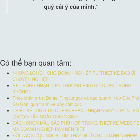
quý cái ý của mình.
“
Có thể bạn quan tâm:
NHỮNG LỢI ÍCH CHO DOANH NGHIỆP TỪ THIẾT KẾ BAO BÌ
CHUYÊN NGHIỆP
HỆ THỐNG NHẬN DIỆN THƯƠNG HIỆU CÓ QUAN TRỌNG
KHÔNG?
Theo chân artist Daniel Tingcungco và dạo quanh ‘100 Góc Phố
Sài Gòn’ qua tranh vẽ đầy cảm xúc
THIẾT KẾ LOGO TẠI QUEEN BRAND NHẬN NGAY CLIP INTRO
LOGO NHÂN NGÀY GIÁNG SINH
CÁCH CHỌN MÀU SẮC PHÙ HỢP TRONG THIẾT KẾ WEBSITE
MÀ DOANH NGHIỆP BẠN NÊN BIẾT
ĐỐI TÁC NƯỚC NGOÀI TÌM THẤY GÌ Ở CÁC DOANH NGHIỆP