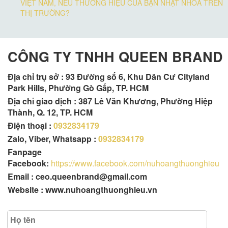
VIỆT NAM, NẾU THƯƠNG HIỆU CỦA BẠN NHẠT NHOÀ TRÊN
THỊ TRƯỜNG?
CÔNG TY TNHH QUEEN BRAND
Địa chỉ trụ sở :
93 Đường số 6, Khu Dân Cư Cityland
Park Hills, Phường Gò Gấp, TP. HCM
Địa chỉ giao dịch : 387 Lê Văn Khương, Phường Hiệp
Thành, Q. 12, TP. HCM
Điện thoại :
0932834179
Zalo, Viber, Whatsapp :
0932834179
Fanpage
Facebook:
https://www.facebook.com/nuhoangthuonghieu
Email : ceo.queenbrand@gmail.com
Website : www.nuhoangthuonghieu.vn