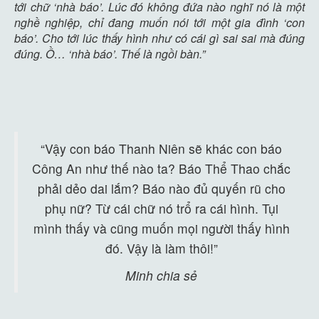
tới chữ ‘nhà báo’. Lúc đó không đứa nào nghĩ nó là một
nghề nghiệp, chỉ đang muốn nói tới một gia đình ‘con
báo’. Cho tới lúc thấy hình như có cái gì sai sai mà đúng
đúng. Ồ… ‘nhà báo’. Thế là ngồi bàn.”
“Vậy con báo Thanh Niên sẽ khác con báo
Công An như thế nào ta? Báo Thể Thao chắc
phải dẻo dai lắm? Báo nào đủ quyến rũ cho
phụ nữ? Từ cái chữ nó trổ ra cái hình. Tụi
mình thấy và cũng muốn mọi người thấy hình
đó. Vậy là làm thôi!”
Minh chia sẻ