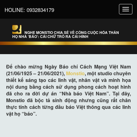
HOLINE:
0932834179
Toggl
navig
NGHE MONSTIO CHIA SẺ VỀ CÔNG CUỘC HÓA THÂN
HỌ NHÀ ‘BÁO’: CÁI CHỮ TRỔ RA CÁI HÌNH
Để chào mừng Ngày Báo chí Cách Mạng Việt Nam
(21/06/1925 – 21/06/2021),
Monstio
, một studio chuyên
thiết kế sáng tạo các linh vật, nhân vật và minh họa
nội dung bằng cách sử dụng phong cách hoạt hình
đã cho ra đời dự án “Nhà báo Việt Nam”. Tại đây,
Monstio đã bộc tả sinh động nhưng cũng rất chân
thực tính cách từng đầu báo Việt thông qua các linh
vật họ “báo”.