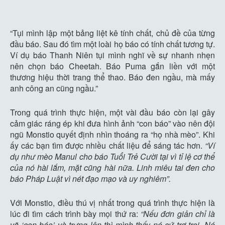
“Tụi mình lập một bảng liệt kê tính chất, chủ đề của từng
đầu báo. Sau đó tìm một loài họ báo có tính chất tương tự.
Ví dụ báo Thanh Niên tụi mình nghĩ về sự nhanh nhẹn
nên chọn báo Cheetah. Báo Puma gắn liền với một
thương hiệu thời trang thể thao. Báo đen ngầu, mà mấy
anh công an cũng ngầu.”
Trong quá trình thực hiện, một vài đầu báo còn lại gây
cảm giác ráng ép khi đưa hình ảnh “con báo” vào nên đội
ngũ Monstio quyết định nhìn thoáng ra “họ nhà mèo”. Khi
ấy các bạn tìm được nhiều chất liệu để sáng tác hơn.
“Ví
dụ như mèo Manul cho báo Tuổi Trẻ Cười tại vì tỉ lệ cơ thể
của nó hài lắm, mặt cũng hài nữa. Linh miêu tai đen cho
báo Pháp Luật vì nét đạo mạo và uy nghiêm”.
Với Monstio, điều thú vị nhất trong quá trình thực hiện là
lúc đi tìm cách trình bày mọi thứ ra:
“Nếu đơn giản chỉ là
vẽ ‘con báo’ và trưng lên thì mình thấy nó cứ trơ trọi. Nó