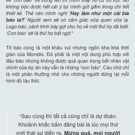
không bộc được hết cái ý tụi mình gửi gắm trong chi tiết
thiết kế. Thế nên mình nghĩ
‘Hay làm như một cái bìa
báo ta?’
Người xem sẽ có cảm giác vừa quen vừa lạ.
Logo báo, cách trình bày gợi cho họ về một thứ họ đã biết.
‘Con báo’ sẽ là thứ họ bất ngờ.”
Tít báo cũng là một khâu vui nhưng ngốn kha khá thời
gian của Monstio. Đó phải là một nội dung phù hợp với
đầu báo nhưng không được quá quan trọng bởi nhân vật
chính của dự án này vẫn là những “con báo”. Câu chữ chỉ
là một phần thưởng nhỏ cho những người dừng lại mỗi
hình đủ lâu thôi.
“Sau cùng thì tất cả cũng chỉ là dự đoán.
Khoảnh khắc bấm đăng bài là lúc mọi thứ
mới thật sự diễn ra.
Mừng quá, mọi người