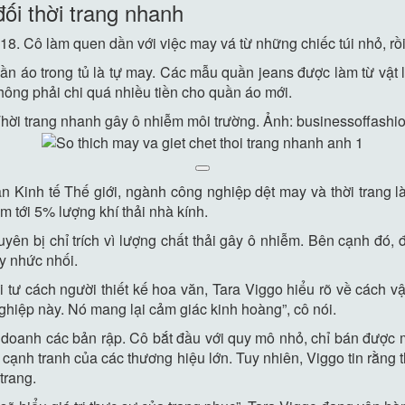
ối thời trang nhanh
8. Cô làm quen dần với việc may vá từ những chiếc túi nhỏ, rồ
 áo trong tủ là tự may. Các mẫu quần jeans được làm từ vật l
hông phải chi quá nhiều tiền cho quần áo mới.
hời trang nhanh gây ô nhiễm môi trường. Ảnh: businessoffashi
Kinh tế Thế giới, ngành công nghiệp dệt may và thời trang là 
 tới 5% lượng khí thải nhà kính.
uyên bị chỉ trích vì lượng chất thải gây ô nhiễm. Bên cạnh đó, 
y nhức nhối.
 tư cách người thiết kế hoa văn, Tara Viggo hiểu rõ về cách v
ghiệp này. Nó mang lại cảm giác kinh hoàng”, cô nói.
 doanh các bản rập. Cô bắt đầu với quy mô nhỏ, chỉ bán được
cạnh tranh của các thương hiệu lớn. Tuy nhiên, Viggo tin rằng 
trang.