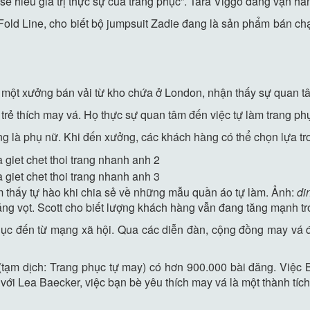
 sẽ hiểu giá trị thực sự của trang phục”. Tara Viggo đang vận h
old Line, cho biết bộ jumpsuit Zadie đang là sản phẩm bán ch
 một xưởng bán vải từ kho chứa ở London, nhận thấy sự quan tâ
 trẻ thích may vá. Họ thực sự quan tâm đến việc tự làm trang phụ
là phụ nữ. Khi đến xưởng, các khách hàng có thể chọn lựa tron
m thấy tự hào khi chia sẻ về những mẫu quần áo tự làm. Ảnh:
din
ng vọt. Scott cho biết lượng khách hàng vẫn đang tăng mạnh tr
hục đến từ mạng xã hội. Qua các diễn đàn, cộng đồng may vá đã
tạm dịch: Trang phục tự may) có hơn 900.000 bài đăng. Việc 
ới Lea Baecker, việc bạn bè yêu thích may vá là một thành tích