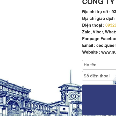
CÔNG TY
Địa chỉ trụ sở :
93
Địa chỉ giao dịc
Điện thoại :
0932
Zalo, Viber, Wha
Fanpage Facebo
Email : ceo.que
Website : www.n