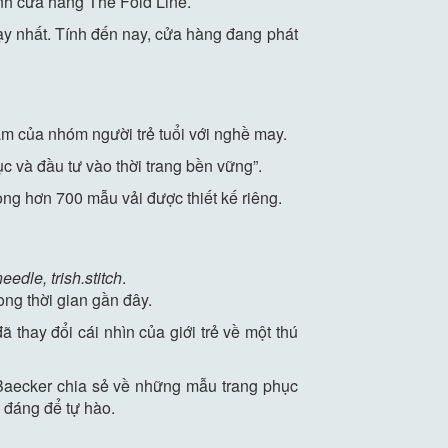
ành cửa hàng The Fold Line.
ạy nhất. Tính đến nay, cửa hàng đang phát
m của nhóm người trẻ tuổi với nghề may.
c và đầu tư vào thời trang bền vững”.
g hơn 700 mẫu vải được thiết kế riêng.
eedle, trish.stitch
.
ong thời gian gần đây.
 thay đổi cái nhìn của giới trẻ về một thú
Baecker chia sẻ về những mẫu trang phục
 đáng để tự hào.