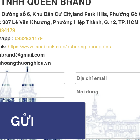
 TNHH QUEEN BRAND
 Đường số 6, Khu Dân Cư Cityland Park Hills, Phường Gò
h : 387 Lê Văn Khương, Phường Hiệp Thành, Q. 12, TP. HCM
834179
tsapp :
0932834179
ok:
https://www.facebook.com/nuhoangthuonghieu
enbrand@gmail.com
uhoangthuonghieu.vn