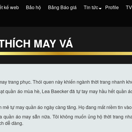
ết kế web
Bảo hộ
Bảng Báo giá
Tin tức
Profile
T
THÍCH MAY VÁ
 may trang phục. Thói quen này khiến ngành thời trang nhanh 
ạt quần áo mùa hè, Lea Baecker đã tự tay may hầu hết quần áo 
m mê tự may quần áo ngày càng tăng. Họ đang mất niềm tin vào
ua quần áo may sẵn nữa. Tôi không muốn ủng hộ thời trang nh
ách dễ dàng.