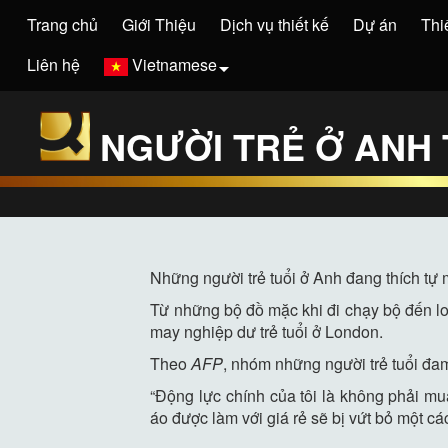
Trang chủ
Giới Thiệu
Dịch vụ thiết kế
Dự án
Thi
Liên hệ
Vietnamese
NGƯỜI TRẺ Ở ANH 
Những người trẻ tuổi ở Anh đang thích tự
Từ những bộ đồ mặc khi đi chạy bộ đến lo
may nghiệp dư trẻ tuổi ở London.
Theo
AFP
, nhóm những người trẻ tuổi đa
“Động lực chính của tôi là không phải m
áo được làm với giá rẻ sẽ bị vứt bỏ một c