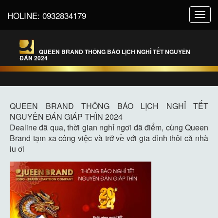
HOLINE:
0932834179
Toggl
navig
QUEEN BRAND THÔNG BÁO LỊCH NGHỈ TẾT NGUYÊN
ĐÁN 2024
QUEEN BRAND THÔNG BÁO LỊCH NGHỈ TẾT
NGUYÊN ĐÁN GIÁP THÌN 2024
Dealine đã qua, thời gian nghỉ ngơi đã điểm, cùng Queen
Brand tạm xa công việc và trở về với gia đình thôi cả nhà
iu ơi