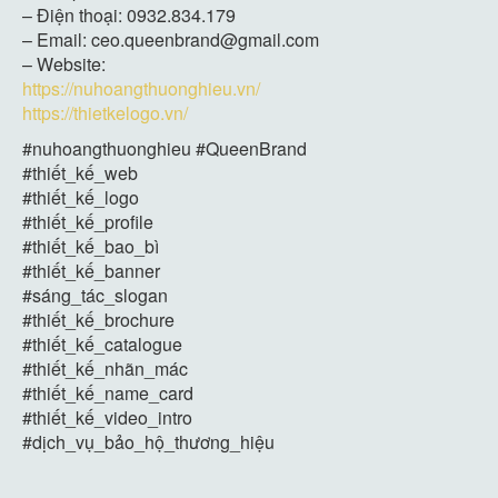
– Điện thoại: 0932.834.179
– Email: ceo.queenbrand@gmail.com
– Website:
https://nuhoangthuonghieu.vn/
https://thietkelogo.vn/
#nuhoangthuonghieu #QueenBrand
#thiết_kế_web
#thiết_kế_logo
#thiết_kế_profile
#thiết_kế_bao_bì
#thiết_kế_banner
#sáng_tác_slogan
#thiết_kế_brochure
#thiết_kế_catalogue
#thiết_kế_nhãn_mác
#thiết_kế_name_card
#thiết_kế_video_intro
#dịch_vụ_bảo_hộ_thương_hiệu