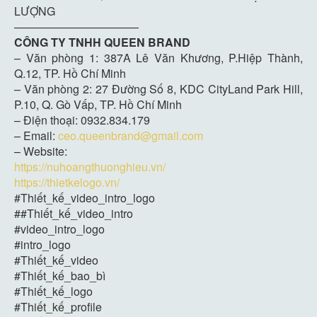
LƯỢNG
———————————
CÔNG TY TNHH QUEEN BRAND
– Văn phòng 1: 387A Lê Văn Khương, P.Hiệp Thành,
Q.12, TP. Hồ Chí Minh
– Văn phòng 2: 27 Đường Số 8, KDC CityLand Park Hill,
P.10, Q. Gò Vấp, TP. Hồ Chí Minh
– Điện thoại: 0932.834.179
– Email:
ceo.queenbrand@gmail.com
– Website:
https://nuhoangthuonghieu.vn/
https://thietkelogo.vn/
#Thiết_kế_video_intro_logo
##Thiết_kế_video_intro
#video_intro_logo
#intro_logo
#Thiết_kế_video
#Thiết_kế_bao_bì
#Thiết_kế_logo
#Thiết_kế_profile