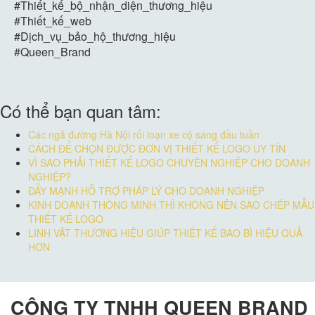
#Thiết_kế_bộ_nhận_diện_thương_hiệu
#Thiết_kế_web
#Dịch_vụ_bảo_hộ_thương_hiệu
#Queen_Brand
Có thể bạn quan tâm:
Các ngả đường Hà Nội rối loạn xe cộ sáng đầu tuần
CÁCH ĐỂ CHỌN ĐƯỢC ĐƠN VỊ THIẾT KẾ LOGO UY TÍN
VÌ SAO PHẢI THIẾT KẾ LOGO CHUYÊN NGHIỆP CHO DOANH
NGHIỆP?
ĐẨY MẠNH HỖ TRỢ PHÁP LÝ CHO DOANH NGHIỆP
KINH DOANH THÔNG MINH THÌ KHÔNG NÊN SAO CHÉP MẪU
THIẾT KẾ LOGO
LINH VẬT THƯƠNG HIỆU GIÚP THIẾT KẾ BAO BÌ HIỆU QUẢ
HƠN
CÔNG TY TNHH QUEEN BRAND