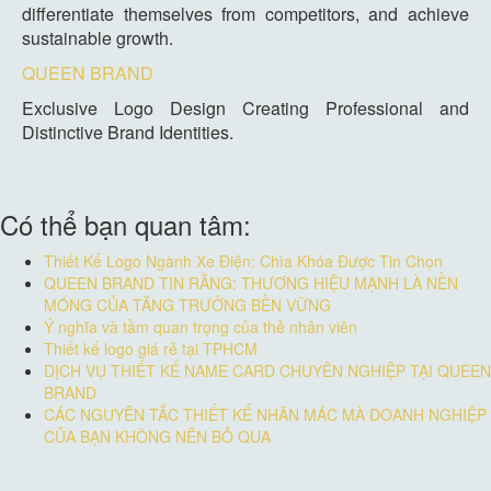
differentiate themselves from competitors, and achieve
sustainable growth.
QUEEN BRAND
Exclusive Logo Design Creating Professional and
Distinctive Brand Identities.
Có thể bạn quan tâm:
Thiết Kế Logo Ngành Xe Điện: Chìa Khóa Được Tin Chọn
QUEEN BRAND TIN RẰNG: THƯƠNG HIỆU MẠNH LÀ NỀN
MÓNG CỦA TĂNG TRƯỞNG BỀN VỮNG
Ý nghĩa và tầm quan trọng của thẻ nhân viên
Thiết kế logo giá rẻ tại TPHCM
DỊCH VỤ THIẾT KẾ NAME CARD CHUYÊN NGHIỆP TẠI QUEEN
BRAND
CÁC NGUYÊN TẮC THIẾT KẾ NHÃN MÁC MÀ DOANH NGHIỆP
CỦA BẠN KHÔNG NÊN BỎ QUA