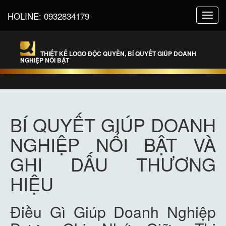
HOLINE:
0932834179
Toggl
navig
THIẾT KẾ LOGO ĐỘC QUYỀN, BÍ QUYẾT GIÚP DOANH
NGHIỆP NỔI BẬT
BÍ QUYẾT GIÚP DOANH
NGHIỆP NỔI BẬT VÀ
GHI DẤU THƯƠNG
HIỆU
Điều Gì Giúp Doanh Nghiệp