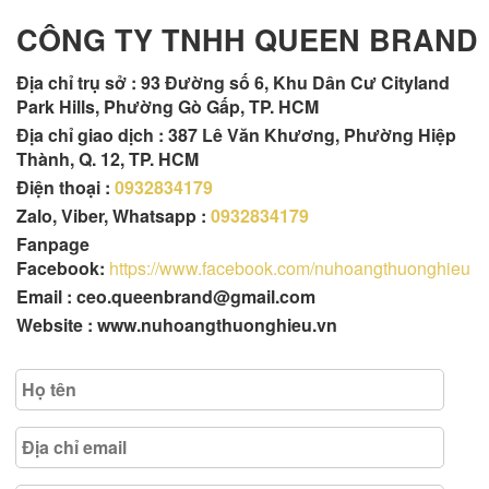
CÔNG TY TNHH QUEEN BRAND
Địa chỉ trụ sở :
93 Đường số 6, Khu Dân Cư Cityland
Park Hills, Phường Gò Gấp, TP. HCM
Địa chỉ giao dịch : 387 Lê Văn Khương, Phường Hiệp
Thành, Q. 12, TP. HCM
Điện thoại :
0932834179
Zalo, Viber, Whatsapp :
0932834179
Fanpage
Facebook:
https://www.facebook.com/nuhoangthuonghieu
Email : ceo.queenbrand@gmail.com
Website : www.nuhoangthuonghieu.vn