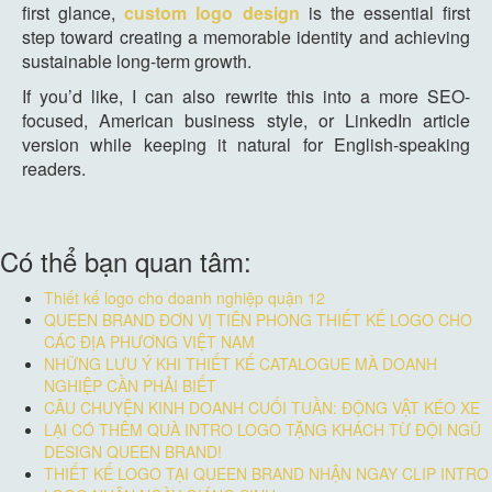
first glance,
custom logo design
is the essential first
step toward creating a memorable identity and achieving
sustainable long-term growth.
If you’d like, I can also rewrite this into a more SEO-
focused, American business style, or LinkedIn article
version while keeping it natural for English-speaking
readers.
Có thể bạn quan tâm:
Thiết kế logo cho doanh nghiệp quận 12
QUEEN BRAND ĐƠN VỊ TIÊN PHONG THIẾT KẾ LOGO CHO
CÁC ĐỊA PHƯƠNG VIỆT NAM
NHỮNG LƯU Ý KHI THIẾT KẾ CATALOGUE MÀ DOANH
NGHIỆP CẦN PHẢI BIẾT
CÂU CHUYỆN KINH DOANH CUỐI TUẦN: ĐỘNG VẬT KÉO XE
LẠI CÓ THÊM QUÀ INTRO LOGO TẶNG KHÁCH TỪ ĐỘI NGŨ
DESIGN QUEEN BRAND!
THIẾT KẾ LOGO TẠI QUEEN BRAND NHẬN NGAY CLIP INTRO