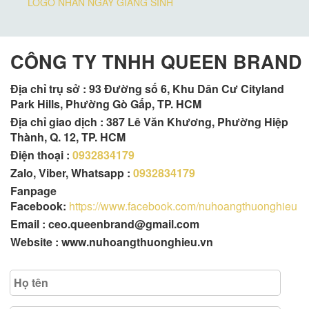
LOGO NHÂN NGÀY GIÁNG SINH
CÔNG TY TNHH QUEEN BRAND
Địa chỉ trụ sở :
93 Đường số 6, Khu Dân Cư Cityland
Park Hills, Phường Gò Gấp, TP. HCM
Địa chỉ giao dịch : 387 Lê Văn Khương, Phường Hiệp
Thành, Q. 12, TP. HCM
Điện thoại :
0932834179
Zalo, Viber, Whatsapp :
0932834179
Fanpage
Facebook:
https://www.facebook.com/nuhoangthuonghieu
Email : ceo.queenbrand@gmail.com
Website : www.nuhoangthuonghieu.vn