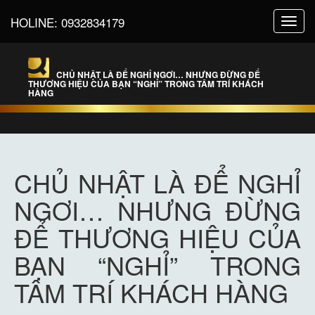
HOLINE:
0932834179
Toggl
navig
CHỦ NHẬT LÀ ĐỂ NGHỈ NGƠI… NHƯNG ĐỪNG ĐỂ
THƯƠNG HIỆU CỦA BẠN “NGHỈ” TRONG TÂM TRÍ KHÁCH
HÀNG
CHỦ NHẬT LÀ ĐỂ NGHỈ
NGƠI… NHƯNG ĐỪNG
ĐỂ THƯƠNG HIỆU CỦA
BẠN “NGHỈ” TRONG
TÂM TRÍ KHÁCH HÀNG