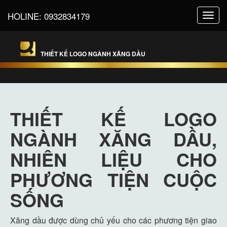
HOLINE:
0932834179
Toggl
navig
THIẾT KẾ LOGO NGÀNH XĂNG DẦU
THIẾT KẾ LOGO
NGÀNH XĂNG DẦU,
NHIÊN LIỆU CHO
PHƯƠNG TIỆN CUỘC
SỐNG
Xăng dầu được dùng chủ yếu cho các phương tiện giao