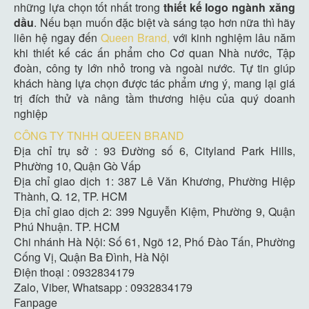
những lựa chọn tốt nhất trong
thiết kế logo ngành xăng
dầu
. Nếu bạn muốn đặc biệt và sáng tạo hơn nữa thì hãy
liên hệ ngay đến
Queen Brand,
với kinh nghiệm lâu năm
khi thiết kế các ấn phẩm cho Cơ quan Nhà nước, Tập
đoàn, công ty lớn nhỏ trong và ngoài nước. Tự tin giúp
khách hàng lựa chọn được tác phẩm ưng ý, mang lại giá
trị đích thử và nâng tầm thương hiệu của quý doanh
nghiệp
CÔNG TY TNHH QUEEN BRAND
Địa chỉ trụ sở : 93 Đường số 6, Cityland Park Hills,
Phường 10, Quận Gò Vấp
Địa chỉ giao dịch 1: 387 Lê Văn Khương, Phường Hiệp
Thành, Q. 12, TP. HCM
Địa chỉ giao dịch 2: 399 Nguyễn Kiệm, Phường 9, Quận
Phú Nhuận. TP. HCM
Chi nhánh Hà Nội: Số 61, Ngõ 12, Phố Đào Tấn, Phường
Cống Vị, Quận Ba Đình, Hà Nội
Điện thoại : 0932834179
Zalo, Viber, Whatsapp : 0932834179
Fanpage