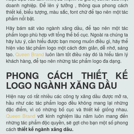
doanh nghiệp. Để lên ý tưởng , thông qua phong cách
thiết kế, biểu tượng, màu sắc, font chữ để tạo nên một tác
phẩm nổi bật.
Hãy bám sát vào ngành xăng dầu, để tạo nên một tác
phẩm logo phù hợp với tổng thể bố cục. Ngoài ra chúng ta
hãy lưu ý, cần hiểu được bạn mong muốn điều gì, hãy thể
hiện vào tác phẩm logo một cách đơn giản, dễ nhớ, sáng
tạo.
Queen Brand
luôn làm tốt điều này đó là hiểu tâm lý
khách hàng, để tạo nên những tác phẩm logo đa dạng.
PHONG CÁCH
THIẾT KẾ
LOGO NGÀNH XĂNG DẦU
Hiện nay có rất nhiều các công ty xăng dầu được mở ra,
hầu như các tác phẩm logo đều không mang lại những
đặc điểm, vì có những bố cục và thiết kế giống nhau.
Queen Brand
với kinh nghiệm lâu năm luôn mang đến
những tác phẩm độc quyền, sẽ gợi cho bạn một số phong
cách
thiết kế ngành xăng dầu.