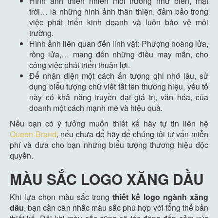
Hình ảnh thiên nhiên môi trường như biển, mặt
trời… là những hình ảnh thân thiện, đảm bảo trong
việc phát triển kinh doanh và luôn bảo vệ môi
trường.
Hình ảnh liên quan đến linh vật: Phượng hoàng lửa,
rồng lửa,… mang đến những điều may mắn, cho
công việc phát triển thuận lợi.
Để nhận diện một cách ấn tượng ghi nhớ lâu, sử
dụng biểu tượng chữ viết tắt tên thương hiệu, yếu tố
này có khả năng truyền đạt giá trị, văn hóa, của
doanh một cách mạnh mẽ và hiệu quả.
Nếu bạn có ý tưởng muốn thiết kế hãy tự tin liên hệ
Queen Brand
, nếu chưa để hãy để chúng tôi tư vấn miễn
phí và đưa cho bạn những biểu tượng thương hiệu độc
quyền.
MÀU SẮC LOGO XĂNG DẦU
Khi lựa chọn màu sắc trong
thiết kế logo ngành xăng
dầu
, bạn cần cân nhắc màu sắc phù hợp với tổng thể bản