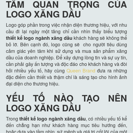
TẦM QUAN TRỌNG CỦA
LOGO XĂNG DẦU
Logo góp phần trong việc nhận diện thương hiệu, với nhu
cầu đi lại ngày một tăng chỉ cần nhìn thấy biểu tượng
thiết kế logo ngành xăng dầu
khách hàng sẽ không thể
bỏ lỡ. Bên cạnh đó, logo cũng sẽ cho người tiêu dùng
cảm giác yên tâm khi sử dụng và mua sản phẩm xăng
dầu của doanh nghiệp. Để xây dựng lòng tin và sự uy tín,
cần phải gây ấn tượng và độc đáo cho khách hàng và đòi
hỏi nhiều yếu tố, hãy cùng
Queen Brand
đưa ra những
đặc điểm cần thiết và thậm chí là sáng tạo cho hình ảnh
đại diện cho thương hiệu.
YẾU TỐ NÀO TẠO NÊN
LOGO XĂNG DẦU
Trong
thiết kế logo ngành xăng dầu
, có nhiều yếu tố kể
đến chẳng hạn như khách hàng mục tiêu hướng đến,
hoặc dựa vào tầm nhìn, sứ mệnh và giá trị cốt lõi của một