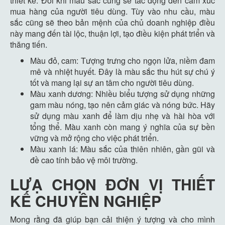
thiết kế. Đôi khi màu sắc cũng sẽ tác động đến cảm xúc
mua hàng của người tiêu dùng. Tùy vào nhu cầu, màu
sắc cũng sẽ theo bản mệnh của chủ doanh nghiệp điều
này mang đến tài lộc, thuận lợi, tạo điều kiện phát triển và
thăng tiến.
Màu đỏ, cam: Tượng trưng cho ngọn lửa, niềm đam
mê và nhiệt huyết. Đây là màu sắc thu hút sự chú ý
tốt và mang lại sự an tâm cho người tiêu dùng.
Màu xanh dương: Nhiều biểu tượng sử dụng những
gam màu nóng, tạo nên cảm giác và nóng bức. Hãy
sử dụng màu xanh để làm dịu nhẹ và hài hòa với
tổng thể. Màu xanh còn mang ý nghĩa của sự bền
vững và mở rộng cho việc phát triển.
Màu xanh lá: Màu sắc của thiên nhiên, gần gũi và
đề cao tính bảo vệ môi trường.
LƯẠ CHỌN ĐƠN VỊ THIẾT
KẾ CHUYÊN NGHIỆP
Mong rằng đã giúp bạn cải thiện ý tượng và cho mình