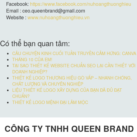
Facebook:
https://www.facebook.com/nuhoangthuonghieu
Email : ceo.queenbrand@gmail.com
Website :
www.nuhoangthuonghieu.vn
Có thể bạn quan tâm:
CÂU CHUYỆN KINH CUỐI TUẦN TRUYỀN CẢM HỨNG: CANVA
THÁNG 10 CỦA EM!
TẠI SAO THIẾT KẾ WEBSITE CHUẨN SEO LẠI CẦN THIẾT VỚI
DOANH NGHIỆP?
THIẾT KẾ LOGO THƯƠNG HIỆU GÒ VẤP – NHANH CHÓNG,
CHẤT LƯỢNG VÀ CHUYÊN NGHIỆP
LIỆU THIẾT KẾ LOGO XÂY DỰNG CỦA BẠN ĐÃ ĐỦ ĐẠT
CHUẨN?
THIẾT KẾ LOGO MỆNH ĐẠI LÂM MỘC
CÔNG TY TNHH QUEEN BRAND