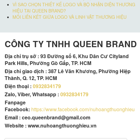
VÌ SAO CHỌN THIẾT KẾ LOGO VÀ BỘ NHẬN DIỆN THƯƠNG
HIỆU TẠI QUEEN BRAND?
MỐI LIÊN KẾT GIỮA LOGO VÀ LINH VẬT THƯƠNG HIỆU
CÔNG TY TNHH QUEEN BRAND
Địa chỉ trụ sở :
93 Đường số 6, Khu Dân Cư Cityland
Park Hills, Phường Gò Gấp, TP. HCM
Địa chỉ giao dịch : 387 Lê Văn Khương, Phường Hiệp
Thành, Q. 12, TP. HCM
Điện thoại :
0932834179
Zalo, Viber, Whatsapp :
0932834179
Fanpage
Facebook:
https://www.facebook.com/nuhoangthuonghieu
Email : ceo.queenbrand@gmail.com
Website : www.nuhoangthuonghieu.vn