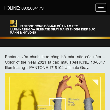
HOLINE:
0932834179
Toggl
navig
PANTONE CÔNG BỐ MÀU CỦA NĂM 2021:
ILLUMINATING VÀ ULTIMATE GRAY MANG THÔNG ĐIỆP SỨC
MẠNH & HY VỌNG
Pantone vừa chính thức công bố màu sắc của năm –
Color of the Year 2021 là cặp màu PANTONE 13-0647
Illuminating + PANTONE 17-5104 Ultimate Gray.