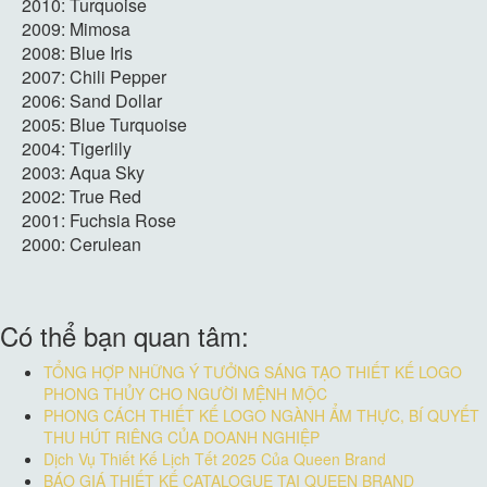
2010: Turquoise
2009: Mimosa
2008: Blue Iris
2007: Chili Pepper
2006: Sand Dollar
2005: Blue Turquoise
2004: Tigerlily
2003: Aqua Sky
2002: True Red
2001: Fuchsia Rose
2000: Cerulean
Có thể bạn quan tâm:
TỔNG HỢP NHỮNG Ý TƯỞNG SÁNG TẠO THIẾT KẾ LOGO
PHONG THỦY CHO NGƯỜI MỆNH MỘC
PHONG CÁCH THIẾT KẾ LOGO NGÀNH ẨM THỰC, BÍ QUYẾT
THU HÚT RIÊNG CỦA DOANH NGHIỆP
Dịch Vụ Thiết Kế Lịch Tết 2025 Của Queen Brand
BÁO GIÁ THIẾT KẾ CATALOGUE TẠI QUEEN BRAND