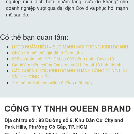
nghiệp mùa dịch hơn, nhằm tăng “sức đề kháng” cho
doanh nghiệp vượt qua đại dịch Covid và phục hồi mạnh
mẽ sau đó.
Có thể bạn quan tâm:
LOGO NHÂN HIỆU – SỨC MẠNH MỚI TRONG KINH DOANH
Chiêu trò mới thổi giá đất ở Cam Lâm
805 ca mắc mới, TP.HCM có 603 bệnh nhân Covid-19
Ca nhiễm biến chủng Omicron xuất hiện tại 13 tỉnh, thành
CÁC CHIẾN LƯỢC KINH DOANH THÀNH CÔNG CÙNG LINH
VẬT THƯƠNG HIỆU
Trẻ mệt mỏi vì học online 6 tiếng một ngày
CÔNG TY TNHH QUEEN BRAND
Địa chỉ trụ sở :
93 Đường số 6, Khu Dân Cư Cityland
Park Hills, Phường Gò Gấp, TP. HCM