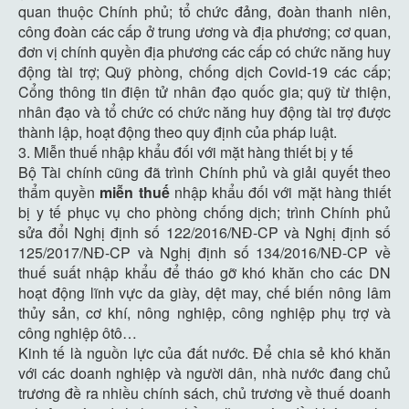
quan thuộc Chính phủ; tổ chức đảng, đoàn thanh niên,
công đoàn các cấp ở trung ương và địa phương; cơ quan,
đơn vị chính quyền địa phương các cấp có chức năng huy
động tài trợ; Quỹ phòng, chống dịch Covid-19 các cấp;
Cổng thông tin điện tử nhân đạo quốc gia; quỹ từ thiện,
nhân đạo và tổ chức có chức năng huy động tài trợ được
thành lập, hoạt động theo quy định của pháp luật.
3. Miễn thuế nhập khẩu đối với mặt hàng thiết bị y tế
Bộ Tài chính cũng đã trình Chính phủ và giải quyết theo
thẩm quyền
miễn thuế
nhập khẩu đối với mặt hàng thiết
bị y tế phục vụ cho phòng chống dịch; trình Chính phủ
sửa đổi Nghị định số 122/2016/NĐ-CP và Nghị định số
125/2017/NĐ-CP và Nghị định số 134/2016/NĐ-CP về
thuế suất nhập khẩu để tháo gỡ khó khăn cho các DN
hoạt động lĩnh vực da giày, dệt may, chế biến nông lâm
thủy sản, cơ khí, nông nghiệp, công nghiệp phụ trợ và
công nghiệp ôtô…
Kinh tế là nguồn lực của đất nước. Để chia sẻ khó khăn
với các doanh nghiệp và người dân, nhà nước đang chủ
trương đề ra nhiều chính sách, chủ trương về thuế doanh