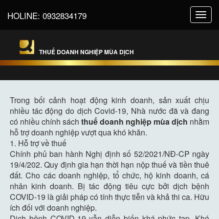
HOLINE:
0932834179
Toggl
navig
THUẾ DOANH NGHIỆP MÙA DỊCH
Trong bối cảnh hoạt động kinh doanh, sản xuất chịu
nhiều tác động do dịch Covid-19, Nhà nước đã và đang
có nhiều chính sách
thuế doanh nghiệp mùa dịch
nhằm
hỗ trợ doanh nghiệp vượt qua khó khăn.
1. Hỗ trợ về thuế
Chính phủ ban hành Nghị định số 52/2021/NĐ-CP ngày
19/4/202. Quy định gia hạn thời hạn nộp thuế và tiền thuê
đất. Cho các doanh nghiệp, tổ chức, hộ kinh doanh, cá
nhân kinh doanh. Bị tác động tiêu cực bởi dịch bệnh
COVID-19 là giải pháp có tính thực tiễn và khả thi ca. Hữu
ích đối với doanh nghiệp.
Dịch bệnh COVID-19 vẫn diễn biến khá phức tạp. Khó