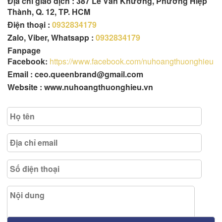
Địa chỉ giao dịch : 387 Lê Văn Khương, Phường Hiệp
Thành, Q. 12, TP. HCM
Điện thoại :
0932834179
Zalo, Viber, Whatsapp :
0932834179
Fanpage
Facebook:
https://www.facebook.com/nuhoangthuonghieu
Email : ceo.queenbrand@gmail.com
Website : www.nuhoangthuonghieu.vn