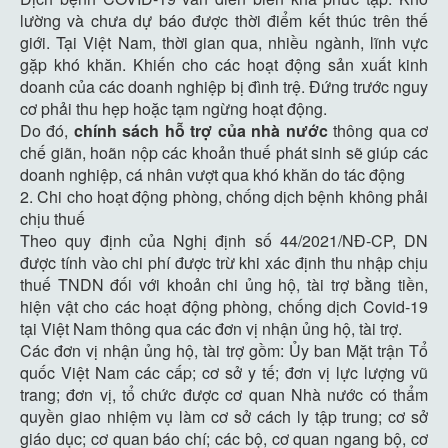
lường và chưa dự báo được thời điểm kết thúc trên thế
giới. Tại Việt Nam, thời gian qua, nhiều ngành, lĩnh vực
gặp khó khăn. Khiến cho các hoạt động sản xuất kinh
doanh của các doanh nghiệp bị đình trệ. Đứng trước nguy
cơ phải thu hẹp hoặc tạm ngừng hoạt động.
Do đó,
chính sách hỗ trợ của nhà nước
thông qua cơ
chế giãn, hoãn nộp các khoản thuế phát sinh sẽ giúp các
doanh nghiệp, cá nhân vượt qua khó khăn do tác động
2. Chi cho hoạt động phòng, chống dịch bệnh không phải
chịu thuế
Theo quy định của Nghị định số 44/2021/NĐ-CP, DN
được tính vào chi phí được trừ khi xác định thu nhập chịu
thuế TNDN đối với khoản chi ủng hộ, tài trợ bằng tiền,
hiện vật cho các hoạt động phòng, chống dịch Covid-19
tại Việt Nam thông qua các đơn vị nhận ủng hộ, tài trợ.
Các đơn vị nhận ủng hộ, tài trợ gồm: Ủy ban Mặt trận Tổ
quốc Việt Nam các cấp; cơ sở y tế; đơn vị lực lượng vũ
trang; đơn vị, tổ chức được cơ quan Nhà nước có thẩm
quyền giao nhiệm vụ làm cơ sở cách ly tập trung; cơ sở
giáo dục; cơ quan báo chí; các bộ, cơ quan ngang bộ, cơ