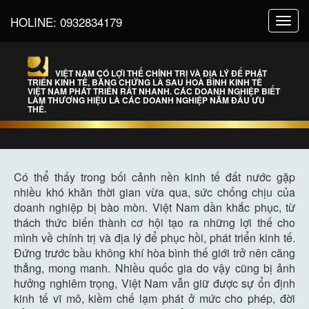
HOLINE:
0932834179
Toggl
navig
VIỆT NAM CÓ LỢI THẾ CHÍNH TRỊ VÀ ĐỊA LÝ ĐỂ PHÁT
TRIỂN KINH TẾ, BẰNG CHỨNG LÀ SAU HOÀ BÌNH KINH TẾ
VIỆT NAM PHÁT TRIỂN RẤT NHANH. CÁC DOANH NGHIỆP BIẾT
LÀM THƯƠNG HIỆU LÀ CÁC DOANH NGHIỆP NẮM ĐẦU ƯU
THẾ.
Có thể thấy trong bối cảnh nền kinh tế đất nước gặp
nhiều khó khăn thời gian vừa qua, sức chống chịu của
doanh nghiệp bị bào mòn. Việt Nam dần khắc phục, từ
thách thức biến thành cơ hội tạo ra những lợi thế cho
mình về chính trị và địa lý để phục hồi, phát triển kinh tế.
Đứng trước bầu không khí hòa bình thế giới trở nên căng
thẳng, mong manh. Nhiều quốc gia do vậy cũng bị ảnh
hưởng nghiêm trọng, Việt Nam vẫn giữ được sự ổn định
kinh tế vĩ mô, kiềm chế lạm phát ở mức cho phép, đời