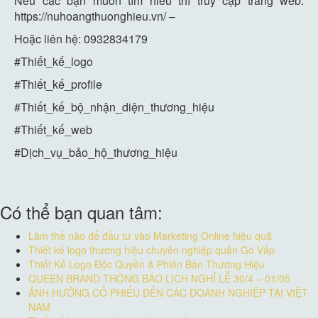
Nếu các bạn muốn tìm hiểu thì truy cập trang web:
https://nuhoangthuonghieu.vn/ –
Hoặc liên hệ: 0932834179
#Thiết_kế_logo
#Thiết_kế_profile
#Thiết_kế_bộ_nhận_diện_thương_hiệu
#Thiết_kế_web
#Dịch_vụ_bảo_hộ_thương_hiệu
Có thể bạn quan tâm:
Làm thế nào để đầu tư vào Marketing Online hiệu quả
Thiết kế logo thương hiệu chuyên nghiệp quận Gò Vấp
Thiết Kế Logo Độc Quyền & Phiên Bản Thương Hiệu
QUEEN BRAND THÔNG BÁO LỊCH NGHỈ LỄ 30/4 – 01/05
ẢNH HƯỞNG CỔ PHIẾU ĐẾN CÁC DOANH NGHIỆP TẠI VIỆT
NAM