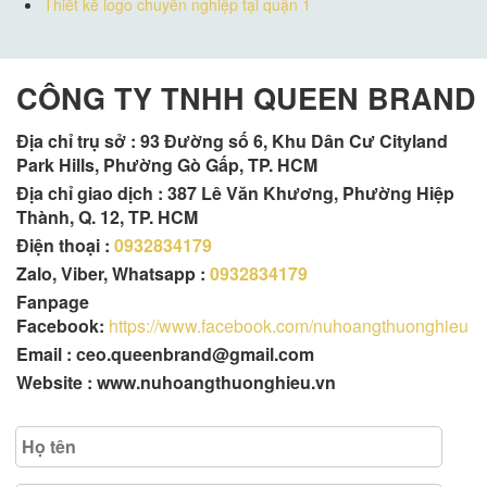
Thiết kế logo chuyên nghiệp tại quận 1
CÔNG TY TNHH QUEEN BRAND
Địa chỉ trụ sở :
93 Đường số 6, Khu Dân Cư Cityland
Park Hills, Phường Gò Gấp, TP. HCM
Địa chỉ giao dịch : 387 Lê Văn Khương, Phường Hiệp
Thành, Q. 12, TP. HCM
Điện thoại :
0932834179
Zalo, Viber, Whatsapp :
0932834179
Fanpage
Facebook:
https://www.facebook.com/nuhoangthuonghieu
Email : ceo.queenbrand@gmail.com
Website : www.nuhoangthuonghieu.vn