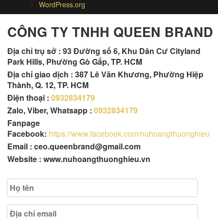
WordPress.org
CÔNG TY TNHH QUEEN BRAND
Địa chỉ trụ sở :
93 Đường số 6, Khu Dân Cư Cityland
Park Hills, Phường Gò Gấp, TP. HCM
Địa chỉ giao dịch : 387 Lê Văn Khương, Phường Hiệp
Thành, Q. 12, TP. HCM
Điện thoại :
0932834179
Zalo, Viber, Whatsapp :
0932834179
Fanpage
Facebook:
https://www.facebook.com/nuhoangthuonghieu
Email : ceo.queenbrand@gmail.com
Website : www.nuhoangthuonghieu.vn