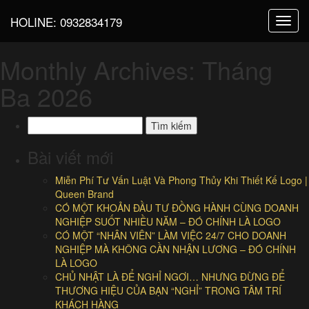
HOLINE:
0932834179
Toggl
navig
Monthly Archives: Tháng
Ba 2026
Tìm
kiếm
cho:
Bài viết mới
Miễn Phí Tư Vấn Luật Và Phong Thủy Khi Thiết Kế Logo |
Queen Brand
CÓ MỘT KHOẢN ĐẦU TƯ ĐỒNG HÀNH CÙNG DOANH
NGHIỆP SUỐT NHIỀU NĂM – ĐÓ CHÍNH LÀ LOGO
CÓ MỘT “NHÂN VIÊN” LÀM VIỆC 24/7 CHO DOANH
NGHIỆP MÀ KHÔNG CẦN NHẬN LƯƠNG – ĐÓ CHÍNH
LÀ LOGO
CHỦ NHẬT LÀ ĐỂ NGHỈ NGƠI… NHƯNG ĐỪNG ĐỂ
THƯƠNG HIỆU CỦA BẠN “NGHỈ” TRONG TÂM TRÍ
KHÁCH HÀNG