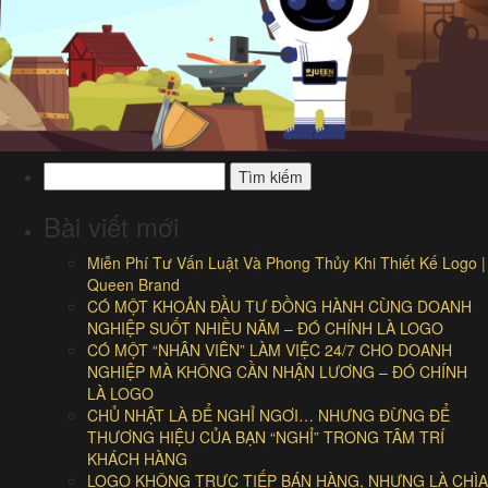
Tìm
kiếm
cho:
Bài viết mới
Miễn Phí Tư Vấn Luật Và Phong Thủy Khi Thiết Kế Logo |
Queen Brand
CÓ MỘT KHOẢN ĐẦU TƯ ĐỒNG HÀNH CÙNG DOANH
NGHIỆP SUỐT NHIỀU NĂM – ĐÓ CHÍNH LÀ LOGO
CÓ MỘT “NHÂN VIÊN” LÀM VIỆC 24/7 CHO DOANH
NGHIỆP MÀ KHÔNG CẦN NHẬN LƯƠNG – ĐÓ CHÍNH
LÀ LOGO
CHỦ NHẬT LÀ ĐỂ NGHỈ NGƠI… NHƯNG ĐỪNG ĐỂ
THƯƠNG HIỆU CỦA BẠN “NGHỈ” TRONG TÂM TRÍ
KHÁCH HÀNG
LOGO KHÔNG TRỰC TIẾP BÁN HÀNG, NHƯNG LÀ CHÌA