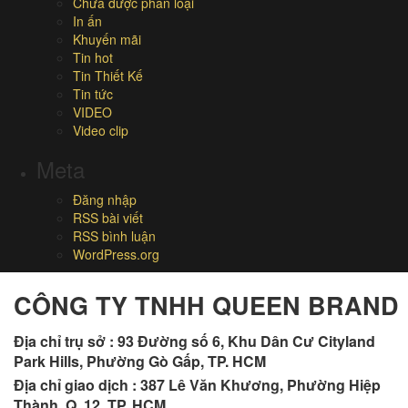
Chưa được phân loại
In ấn
Khuyến mãi
Tin hot
Tin Thiết Kế
Tin tức
VIDEO
Video clip
Meta
Đăng nhập
RSS bài viết
RSS bình luận
WordPress.org
CÔNG TY TNHH QUEEN BRAND
Địa chỉ trụ sở :
93 Đường số 6, Khu Dân Cư Cityland
Park Hills, Phường Gò Gấp, TP. HCM
Địa chỉ giao dịch : 387 Lê Văn Khương, Phường Hiệp
Thành, Q. 12, TP. HCM