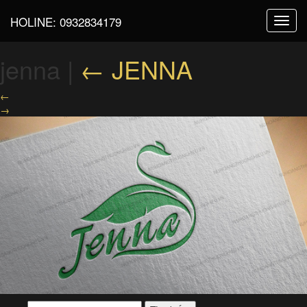
HOLINE:
0932834179
Toggl
navig
jenna
|
←
JENNA
←
→