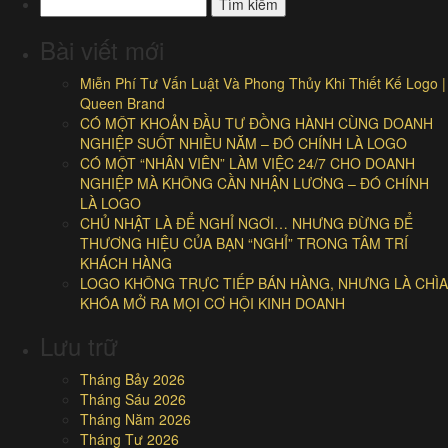
Tìm
kiếm
cho:
Bài viết mới
Miễn Phí Tư Vấn Luật Và Phong Thủy Khi Thiết Kế Logo |
Queen Brand
CÓ MỘT KHOẢN ĐẦU TƯ ĐỒNG HÀNH CÙNG DOANH
NGHIỆP SUỐT NHIỀU NĂM – ĐÓ CHÍNH LÀ LOGO
CÓ MỘT “NHÂN VIÊN” LÀM VIỆC 24/7 CHO DOANH
NGHIỆP MÀ KHÔNG CẦN NHẬN LƯƠNG – ĐÓ CHÍNH
LÀ LOGO
CHỦ NHẬT LÀ ĐỂ NGHỈ NGƠI… NHƯNG ĐỪNG ĐỂ
THƯƠNG HIỆU CỦA BẠN “NGHỈ” TRONG TÂM TRÍ
KHÁCH HÀNG
LOGO KHÔNG TRỰC TIẾP BÁN HÀNG, NHƯNG LÀ CHÌA
KHÓA MỞ RA MỌI CƠ HỘI KINH DOANH
Lưu trữ
Tháng Bảy 2026
Tháng Sáu 2026
Tháng Năm 2026
Tháng Tư 2026