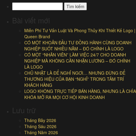
Tìm
kiếm
cho:
Bài viết mới
Miễn Phí Tư Vấn Luật Và Phong Thủy Khi Thiết Kế Logo |
Queen Brand
CÓ MỘT KHOẢN ĐẦU TƯ ĐỒNG HÀNH CÙNG DOANH
NGHIỆP SUỐT NHIỀU NĂM – ĐÓ CHÍNH LÀ LOGO
CÓ MỘT “NHÂN VIÊN” LÀM VIỆC 24/7 CHO DOANH
NGHIỆP MÀ KHÔNG CẦN NHẬN LƯƠNG – ĐÓ CHÍNH
LÀ LOGO
CHỦ NHẬT LÀ ĐỂ NGHỈ NGƠI… NHƯNG ĐỪNG ĐỂ
THƯƠNG HIỆU CỦA BẠN “NGHỈ” TRONG TÂM TRÍ
KHÁCH HÀNG
LOGO KHÔNG TRỰC TIẾP BÁN HÀNG, NHƯNG LÀ CHÌA
KHÓA MỞ RA MỌI CƠ HỘI KINH DOANH
Lưu trữ
Tháng Bảy 2026
Tháng Sáu 2026
Tháng Năm 2026