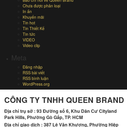
Chưa được phân loại
In ấn
Khuyến mãi
Tin hot
Tin Thiết Kế
Tin tức
VIDEO
Video clip
Meta
Đăng nhập
RSS bài viết
RSS bình luận
WordPress.org
CÔNG TY TNHH QUEEN BRAND
Địa chỉ trụ sở :
93 Đường số 6, Khu Dân Cư Cityland
Park Hills, Phường Gò Gấp, TP. HCM
Địa chỉ giao dịch : 387 Lê Văn Khương, Phường Hiệp