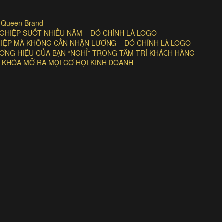
| Queen Brand
HIỆP SUỐT NHIỀU NĂM – ĐÓ CHÍNH LÀ LOGO
GHIỆP MÀ KHÔNG CẦN NHẬN LƯƠNG – ĐÓ CHÍNH LÀ LOGO
NG HIỆU CỦA BẠN “NGHỈ” TRONG TÂM TRÍ KHÁCH HÀNG
 KHÓA MỞ RA MỌI CƠ HỘI KINH DOANH