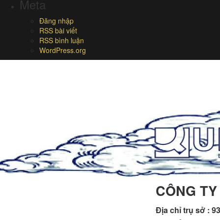
Meta
Đăng nhập
RSS bài viết
RSS bình luận
WordPress.org
CÔNG TY
Địa chỉ trụ sở :
93