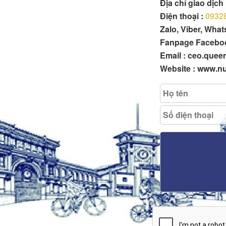
Địa chỉ giao dịc
Điện thoại :
0932
Zalo, Viber, Wha
Fanpage Facebo
Email : ceo.que
Website : www.n