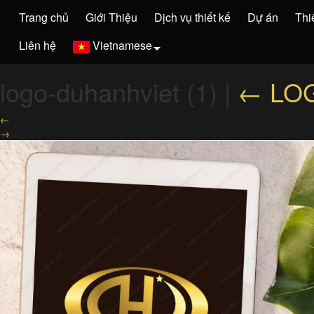
Trang chủ
Giới Thiệu
Dịch vụ thiết kế
Dự án
Thi
Liên hệ
Vietnamese
logo-duhanhviet (1)
|
←
LO
←
→