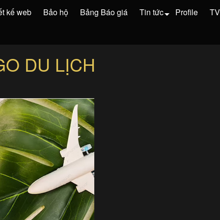
ết kế web
Bảo hộ
Bảng Báo giá
Tin tức
Profile
T
GO DU LỊCH