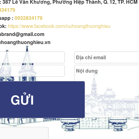
h : 387 Lê Văn Khương, Phường Hiệp Thành, Q. 12, TP. HCM
834179
tsapp :
0932834179
ok:
https://www.facebook.com/nuhoangthuonghieu
enbrand@gmail.com
uhoangthuonghieu.vn