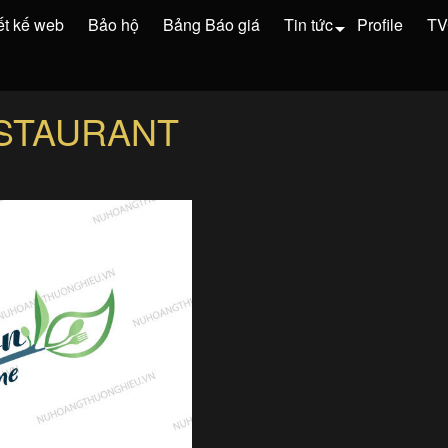
ết kế web
Bảo hộ
Bảng Báo giá
Tin tức
Profile
T
STAURANT