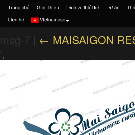
Trang chủ
Giới Thiệu
Dịch vụ thiết kế
Dự án
Thi
Liên hệ
Vietnamese
msg-7
|
←
MAISAIGON RE
←
→