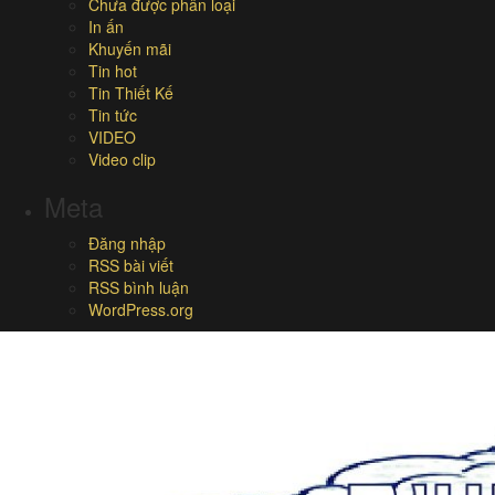
Chưa được phân loại
In ấn
Khuyến mãi
Tin hot
Tin Thiết Kế
Tin tức
VIDEO
Video clip
Meta
Đăng nhập
RSS bài viết
RSS bình luận
WordPress.org