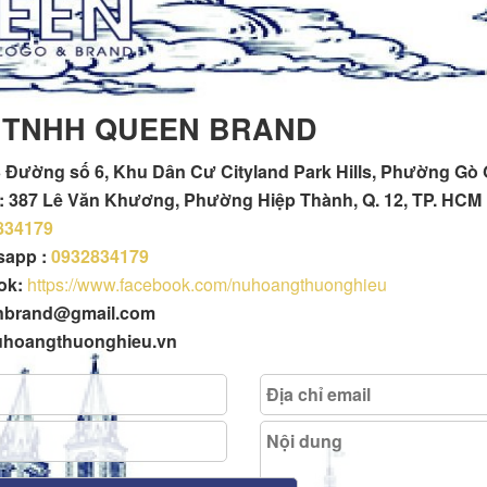
 TNHH QUEEN BRAND
 Đường số 6, Khu Dân Cư Cityland Park Hills, Phường Gò
h : 387 Lê Văn Khương, Phường Hiệp Thành, Q. 12, TP. HCM
834179
tsapp :
0932834179
ok:
https://www.facebook.com/nuhoangthuonghieu
enbrand@gmail.com
uhoangthuonghieu.vn