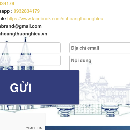
834179
tsapp :
0932834179
ok:
https://www.facebook.com/nuhoangthuonghieu
enbrand@gmail.com
uhoangthuonghieu.vn