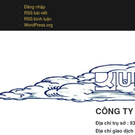
Đăng nhập
RSS bài viết
RSS bình luận
WordPress.org
CÔNG TY
Địa chỉ trụ sở :
93
Địa chỉ giao dịc