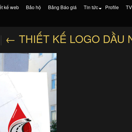
ết kế web
Bảo hộ
Bảng Báo giá
Tin tức
Profile
T
|
←
THIẾT KẾ LOGO DẦU 