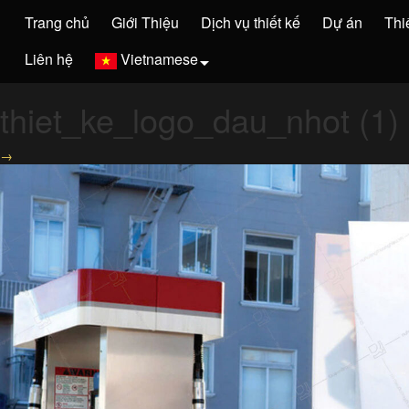
Trang chủ
Giới Thiệu
Dịch vụ thiết kế
Dự án
Thi
Liên hệ
Vietnamese
thiet_ke_logo_dau_nhot (1)
→