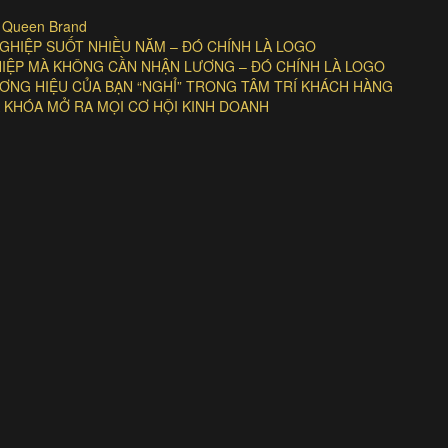
| Queen Brand
HIỆP SUỐT NHIỀU NĂM – ĐÓ CHÍNH LÀ LOGO
GHIỆP MÀ KHÔNG CẦN NHẬN LƯƠNG – ĐÓ CHÍNH LÀ LOGO
NG HIỆU CỦA BẠN “NGHỈ” TRONG TÂM TRÍ KHÁCH HÀNG
 KHÓA MỞ RA MỌI CƠ HỘI KINH DOANH