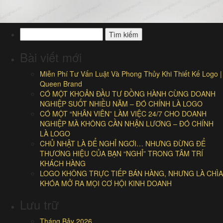
Tìm
kiếm
cho:
Bài viết mới
Miễn Phí Tư Vấn Luật Và Phong Thủy Khi Thiết Kế Logo |
Queen Brand
CÓ MỘT KHOẢN ĐẦU TƯ ĐỒNG HÀNH CÙNG DOANH
NGHIỆP SUỐT NHIỀU NĂM – ĐÓ CHÍNH LÀ LOGO
CÓ MỘT “NHÂN VIÊN” LÀM VIỆC 24/7 CHO DOANH
NGHIỆP MÀ KHÔNG CẦN NHẬN LƯƠNG – ĐÓ CHÍNH
LÀ LOGO
CHỦ NHẬT LÀ ĐỂ NGHỈ NGƠI… NHƯNG ĐỪNG ĐỂ
THƯƠNG HIỆU CỦA BẠN “NGHỈ” TRONG TÂM TRÍ
KHÁCH HÀNG
LOGO KHÔNG TRỰC TIẾP BÁN HÀNG, NHƯNG LÀ CHÌA
KHÓA MỞ RA MỌI CƠ HỘI KINH DOANH
Lưu trữ
Tháng Bảy 2026