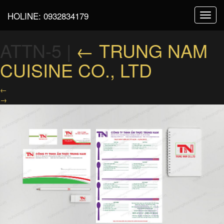
HOLINE:
0932834179
Toggl
navig
ATTN-5
|
←
TRUNG NAM
CUISINE CO., LTD
←
→