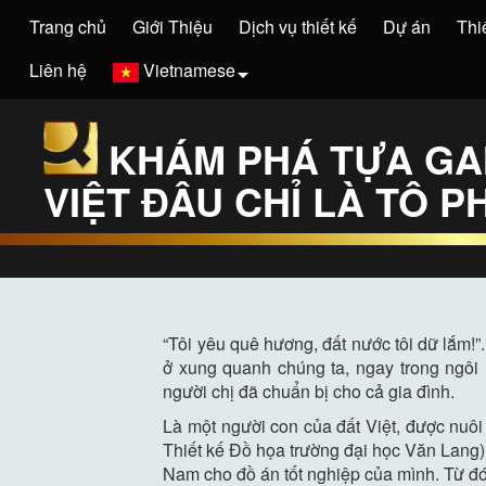
Trang chủ
Giới Thiệu
Dịch vụ thiết kế
Dự án
Thi
Liên hệ
Vietnamese
KHÁM PHÁ TỰA GA
VIỆT ĐÂU CHỈ LÀ TÔ P
“Tôi yêu quê hương, đất nước tôi dữ lắm!”
ở xung quanh chúng ta, ngay trong ngôi
người chị đã chuẩn bị cho cả gia đình.
Là một người con của đất Việt, được nuô
Thiết kế Đồ họa trường đại học Văn Lang
Nam cho đồ án tốt nghiệp của mình. Từ đ