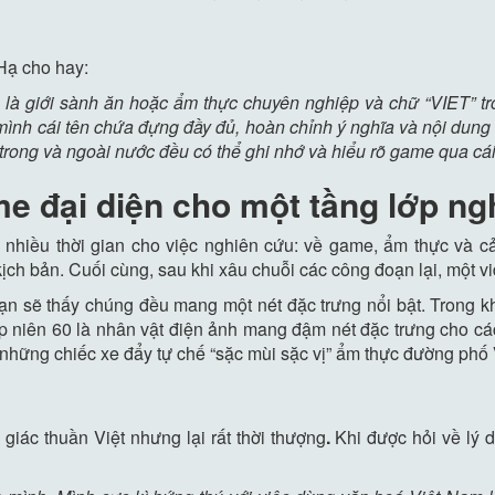
Hạ cho hay:
là giới sành ăn hoặc ẩm thực chuyên nghiệp và chữ “VIET” tr
mình cái tên chứa đựng đầy đủ, hoàn chỉnh ý nghĩa và nội du
è trong và ngoài nước đều có thể ghi nhớ và hiểu rõ game qua cá
me đại diện cho một tầng lớp ngh
nhiều thời gian cho việc nghiên cứu: về game, ẩm thực và cả
kịch bản. Cuối cùng, sau khi xâu chuỗi các công đoạn lại, một 
bạn sẽ thấy chúng đều mang một nét đặc trưng nổi bật. Trong 
thập niên 60 là nhân vật điện ảnh mang đậm nét đặc trưng cho c
những chiếc xe đẩy tự chế “sặc mùi sặc vị” ẩm thực đường phố
iác thuần Việt nhưng lại rất thời thượng
.
Khi được hỏi về lý