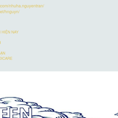
.com/nhuha.nguyentran/
et/hnguyn/
 HIỆN NAY
H
BẠN
DICARE