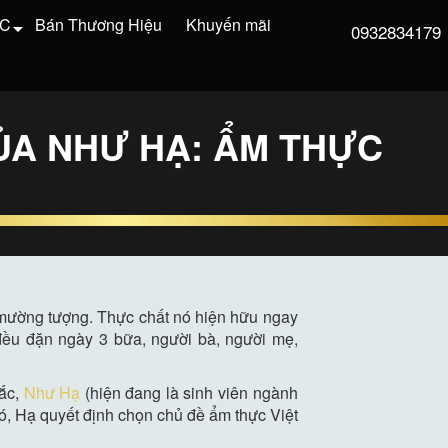
VC
Bán Thương Hiệu
Khuyến mãi
0932834179
ỦA NHƯ HẠ: ẨM THỰC
g, mường tượng. Thực chất nó hiện hữu ngay
đều đặn ngày 3 bữa, người bà, người mẹ,
sắc,
Như Hạ
(hiện đang là sinh viên ngành
, Hạ quyết định chọn chủ đề ẩm thực Việt