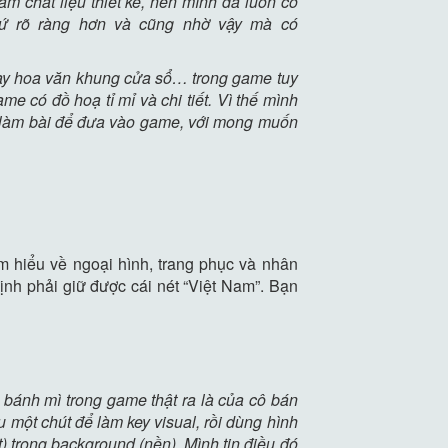
m chất liệu thiết kế, nên mình đã luôn cố
hứ rõ ràng hơn và cũng nhờ vậy mà có
hay hoa văn khung cửa sổ… trong game tuy
e có đồ hoạ tỉ mỉ và chi tiết. Vì thế mình
nh làm bài để đưa vào game, với mong muốn
ìm hiểu về ngoại hình, trang phục và nhân
ịnh phải giữ được cái nét “Việt Nam”. Bạn
 bánh mì trong game thật ra là của cô bán
 một chút để làm key visual, rồi dùng hình
) trong background (nền). Mình tin điều đó