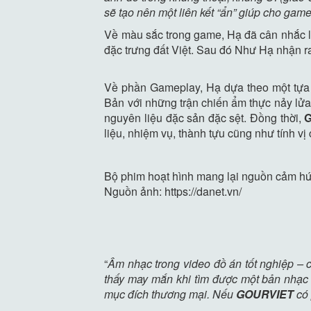
sẽ tạo nên một liên kết “ẩn” giúp cho gam
Về màu sắc trong game, Hạ đã cân nhắc là
đặc trưng đất Việt. Sau đó Như Hạ nhận r
Về phần Gameplay, Hạ dựa theo một tự
Bản với những trận chiến ẩm thực nảy lử
nguyên liệu đặc sản đặc sệt. Đồng thời,
liệu, nhiệm vụ, thành tựu cũng như tính v
Bộ phim hoạt hình mang lại nguồn cảm h
Nguồn ảnh: https://danet.vn/
“
Âm nhạc trong video đồ án tốt nghiệp –
thấy may mắn khi tìm được một bản nhạc 
mục đích thương mại. Nếu
GOURVIET
có 