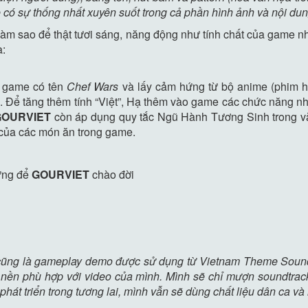
e có sự thống nhất xuyên suốt trong cả phần hình ảnh và nội dun
m sao để thật tươi sáng, năng động như tính chất của game nh
a:
a game có tên
Chef Wars
và lấy cảm hứng từ bộ anime (phim h
a. Để tăng thêm tính “Việt”, Hạ thêm vào game các chức năng 
GOURVIET
còn áp dụng quy tắc Ngũ Hành Tương Sinh trong v
ị của các món ăn trong game.
ứng để
GOURVIET
chào đời
 cũng là gameplay demo được sử dụng từ Vietnam Theme Soundt
nền phù hợp với video của mình. Mình sẽ chỉ mượn soundtrac
phát triển trong tương lai, mình vẫn sẽ dùng chất liệu dân ca v