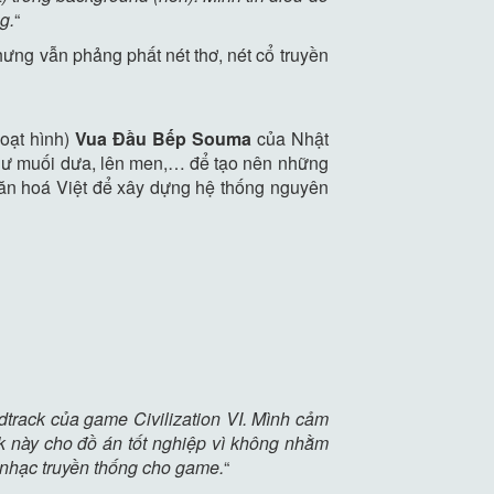
g.
“
ưng vẫn phảng phất nét thơ, nét cổ truyền
oạt hình)
Vua Đầu Bếp Souma
của Nhật
như muối dưa, lên men,… để tạo nên những
ăn hoá Việt để xây dựng hệ thống nguyên
rack của game Civilization VI. Mình cảm
k này cho đồ án tốt nghiệp vì không nhằm
à nhạc truyền thống cho game.
“