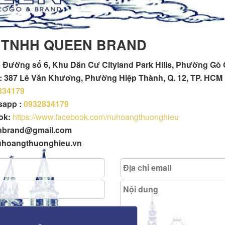
 TNHH QUEEN BRAND
 Đường số 6, Khu Dân Cư Cityland Park Hills, Phường Gò
h : 387 Lê Văn Khương, Phường Hiệp Thành, Q. 12, TP. HCM
834179
tsapp :
0932834179
ok:
https://www.facebook.com/nuhoangthuonghieu
enbrand@gmail.com
uhoangthuonghieu.vn