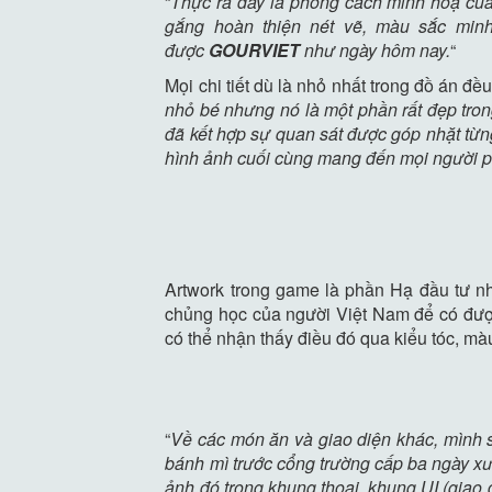
“
Thực ra đây là phong cách minh hoạ của 
gắng hoàn thiện nét vẽ, màu sắc min
được
GOURVIET
như ngày hôm nay.
“
Mọi chi tiết dù là nhỏ nhất trong đồ án đều 
nhỏ bé nhưng nó là một phần rất đẹp trong
đã kết hợp sự quan sát được góp nhặt từn
hình ảnh cuối cùng mang đến mọi người ph
Artwork trong game là phần Hạ đầu tư nhi
chủng học của người Việt Nam để có được 
có thể nhận thấy điều đó qua kiểu tóc, mà
“
Về các món ăn và giao diện khác, mình s
bánh mì trước cổng trường cấp ba ngày xưa
ảnh đó trong khung thoại, khung UI (giao 