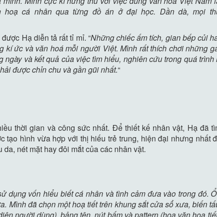
mình. Mình cực kì hứng thú với việc dùng văn hoá Việt Nam là
h hoạ cá nhân qua từng đồ án ở đại học. Dần dà, mọi t
được Hạ diễn tả rất tỉ mỉ. “
Những chiếc ấm tích, gian bếp củi 
 kí ức và văn hoá mỗi người Việt. Mình rất thích chơi những gam
g ngày và kết quả của việc tìm hiểu, nghiên cứu trong quá trì
ải được chỉn chu và gần gũi nhất.
“
ều thời gian và công sức nhất. Để thiết kế nhân vật, Hạ đã t
tạo hình vừa hợp với thị hiếu trẻ trung, hiện đại nhưng nhất đ
u da, nét mặt hay đôi mắt của các nhân vật.
ử dụng vốn hiểu biết cá nhân và tình cảm đưa vào trong đó. Ổ
. Mình đã chọn một hoạ tiết trên khung sắt cửa sổ xưa, biến tấu
diện người dùng), bảng tên, nút bấm và pattern (hoa văn họa tiết