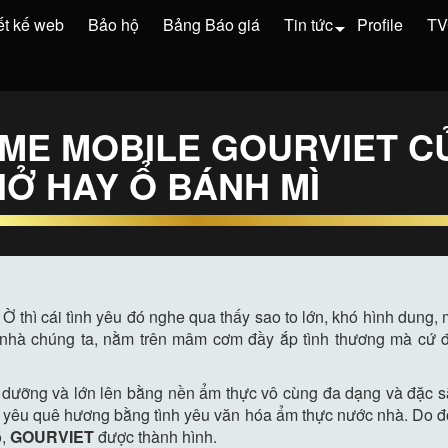
ết kế web
Bảo hộ
Bảng Báo giá
Tin tức
Profile
T
ME MOBILE GOURVIET C
HỞ HAY Ổ BÁNH MÌ
. Ờ thì cái tình yêu đó nghe qua thấy sao to lớn, khó hình dun
 nhà chúng ta, nằm trên mâm cơm đầy ắp tình thương mà cứ 
i dưỡng và lớn lên bằng nền ẩm thực vô cùng đa dạng và đặc 
) yêu quê hương bằng tình yêu văn hóa ẩm thực nước nhà. Do đó
ó,
GOURVIET
được thành hình.