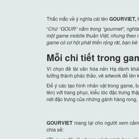
Thắc mắc về ý nghĩa cái tên
GOURVIET,
“
Chữ “GOUR” nằm trong “gourmet”, nghĩa 
một game mobile thuần Việt, nhưng theo 
game có cơ hội phát triển rộng rãi, bạn b
Mỗi chi tiết trong ga
Vì chọn đề tài văn hóa nên Hạ dành khá 
tưởng thành phác thảo, vẽ artwork để lên 
Để ý các tạo hình nhân vật trong game, 
tên) với trang phục, kiểu tóc đặc trưng 
nét đặc trưng của những gánh hàng rong, 
GOURVIET
mang lại cho người xem cảm g
chia sẻ: