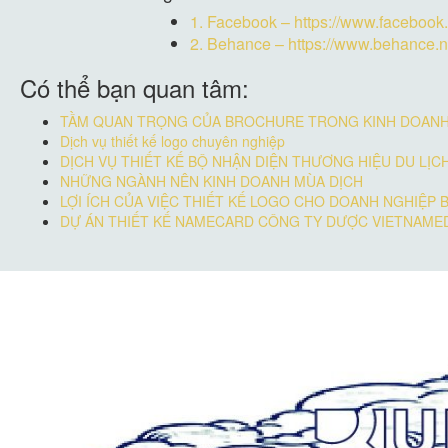
1.
Facebook – https://www.facebook
2.
Behance – https://www.behance.n
Có thể bạn quan tâm:
TẦM QUAN TRỌNG CỦA BROCHURE TRONG KINH DOANH
Dịch vụ thiết kế logo chuyên nghiệp
DỊCH VỤ THIẾT KẾ BỘ NHẬN DIỆN THƯƠNG HIỆU DU LỊC
NHỮNG NGÀNH NÊN KINH DOANH MÙA DỊCH
LỢI ÍCH CỦA VIỆC THIẾT KẾ LOGO CHO DOANH NGHIỆP 
DỰ ÁN THIẾT KẾ NAMECARD CÔNG TY DƯỢC VIETNAME