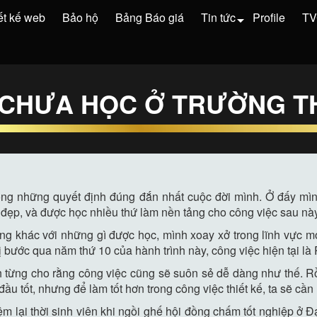
ết kế web
Bảo hộ
Bảng Báo giá
Tin tức
Profile
T
 CHƯA HỌC Ở TRƯỜNG TH
 trong những quyết định đúng đắn nhất cuộc đời mình. Ở đấy m
 đẹp, và được học nhiều thứ làm nền tảng cho công việc sau nà
ng khác với những gì được học, mình xoay xở trong lĩnh vực m
ị bước qua năm thứ 10 của hành trình này, công việc hiện tại 
nh từng cho rằng công việc cũng sẽ suôn sẻ dễ dàng như thế. R
ầu tốt, nhưng để làm tốt hơn trong công việc thiết kế, ta sẽ cần
m lại thời sinh viên khi ngồi ghế hội đồng chấm tốt nghiệp ở 