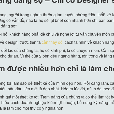
mạng, người trong ngành thường lan truyền những “đồn thổi” về 
ng có vấn đề, nào là họ sẽ lật brief còn nhanh hơn chị bán bá
 đáng sợ”.
òi hỏi khách hàng phải dễ chịu và nghe lời tư vấn chuyên môn c
ề design, trước tiên ta
cần thay đổi
cách ta nhìn về khách hàng
 đối tác của chúng ta, họ có kinh phí, ta có chuyên môn. Cần s
 cho dự án. Vị thế của 2 bên đều ngang hàng, tôn trọng và lắng 
àm được nhiều hơn chỉ là làm ch
ng tới làm sao để thiết kế của mình đẹp hơn. Rồi càng làm, cà
 phiên bản đầu tiên mới là đẹp nhất. Hóa ra lúc đó, mình đã theo đ
nh giá một thiết kế tốt. Tiềm năng của chúng ta có thể làm tốt h
, hiểu cách doanh nghiệp kiếm lợi nhuận, bổ sung kỹ năng mề
 là làm cho mọi thứ có ý nghĩa hơn.