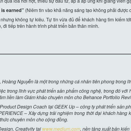
 qua loa hời hợt, thiếu sự đầu tư, ấp a ấp úng khi giảng viên gặn
t is earned”
(Niêm tin vào khả năng sáng tạo không phải được c
, nhưng không tự kiêu. Tự tin vừa đủ để khách hàng tìm kiếm tới
 đi tiếp trên hành trình phát triển bản thân mình.
 Hoàng Nguyễn là một trong những cá nhân tiên phong trong lĩ
c trong lĩnh vực phát triển sản phẩm công nghệ, trong đó với
4 năm liền làm Giám khảo chuyên môn cho Behance Portfolio Rev
Product Design Coach tại GEEK Up – công ty phát triển sản phẩ
ERIENCE – Xây dựng trải nghiệm trong thời đại khách hàng kh
n thức chuyên môn cho cộng đồng.
esign, Creativity tại
www.medium.com
, nền tảng xuất bản kiến 