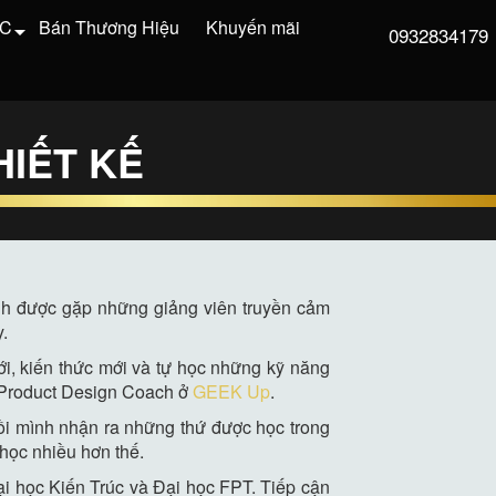
VC
Bán Thương Hiệu
Khuyến mãi
0932834179
IẾT KẾ
ình được gặp những giảng viên truyền cảm
y.
ới, kiến thức mới và tự học những kỹ năng
là Product Design Coach ở
GEEK Up
.
ồi mình nhận ra những thứ được học trong
 học nhiều hơn thế.
Đại học Kiến Trúc và Đại học FPT. Tiếp cận