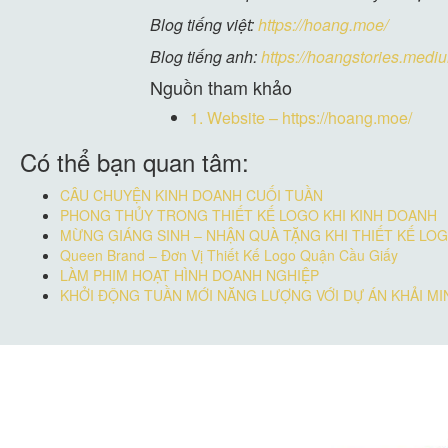
Blog tiếng việt:
https://hoang.moe/
Blog tiếng anh:
https://hoangstories.medi
Nguồn tham khảo
1.
Website – https://hoang.moe/
Có thể bạn quan tâm:
CÂU CHUYỆN KINH DOANH CUỐI TUẦN
PHONG THỦY TRONG THIẾT KẾ LOGO KHI KINH DOANH
MỪNG GIÁNG SINH – NHẬN QUÀ TẶNG KHI THIẾT KẾ LOG
Queen Brand – Đơn Vị Thiết Kế Logo Quận Cầu Giấy
LÀM PHIM HOẠT HÌNH DOANH NGHIỆP
KHỞI ĐỘNG TUẦN MỚI NĂNG LƯỢNG VỚI DỰ ÁN KHẢI MI