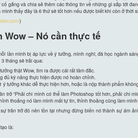
ự cố gắng và chia sẻ thêm các thông tin về những gì sắp tới đ
mình thấy đây là 6 thứ sẽ tốt hơn nếu được biết khi còn ở thời s
ilder.com/
)
n Wow – Nó cần thực tế
mỗi lần mình bị áp lực về ý tưởng, mình nghĩ, đã học ngành sáng 
3 tháng sẽ trải qua:
ưởng thật Wow, tìm ra được cái rất tâm đắc.
ng đủ kỹ năng thực hiện được nó hoàn chỉnh.
g 1 ý tưởng khác dễ thực hiện hơn, hoặc là nộp thành phẩm khô
ăn trở “Phải chi mình có thể làm Photoshop tốt hơn, phải chi m
, thỉnh thoảng nó làm mình mất tự tin, thỉnh thoảng cũng làm mì
sự trăn trở đó nên tồn tại nhưng đừng biến nó thành sự ám ản
tạo là: