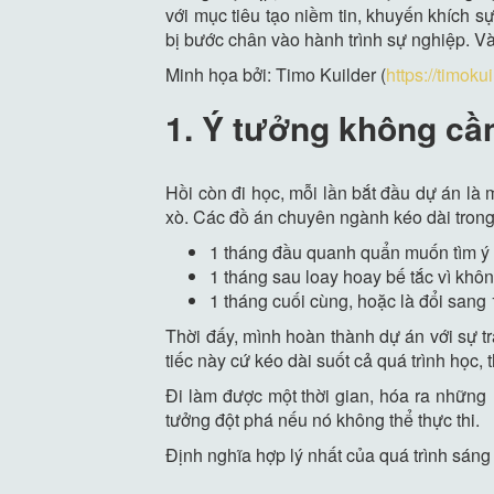
với mục tiêu tạo niềm tin, khuyến khích s
bị bước chân vào hành trình sự nghiệp. Và 
Minh họa bởi: Timo Kuilder (
https://timoku
1. Ý tưởng không cầ
Hồi còn đi học, mỗi lần bắt đầu dự án là 
xò. Các đồ án chuyên ngành kéo dài trong 
1 tháng đầu quanh quẩn muốn tìm ý t
1 tháng sau loay hoay bế tắc vì khô
1 tháng cuối cùng, hoặc là đổi san
Thời đấy, mình hoàn thành dự án với sự tr
tiếc này cứ kéo dài suốt cả quá trình học
Đi làm được một thời gian, hóa ra những 
tưởng đột phá nếu nó không thể thực thi.
Định nghĩa hợp lý nhất của quá trình sáng 