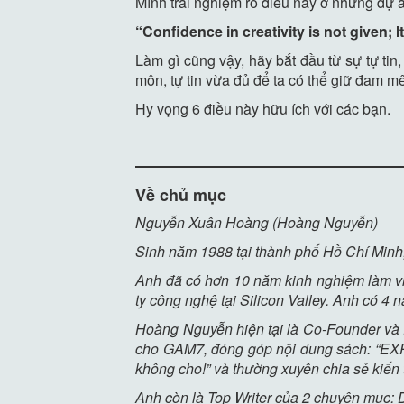
Mình trải nghiệm rõ điều này ở những dự án
“Confidence in creativity is not given; I
Làm gì cũng vậy, hãy bắt đầu từ sự tự tin
môn, tự tin vừa đủ để ta có thể giữ đam mê,
Hy vọng 6 điều này hữu ích với các bạn.
Về chủ mục
Nguyễn Xuân Hoàng (Hoàng Nguyễn)
Sinh năm 1988 tại thành phố Hồ Chí Minh,
Anh đã có hơn 10 năm kinh nghiệm làm việ
ty công nghệ tại Silicon Valley. Anh có 
Hoàng Nguyễn hiện tại là Co-Founder và 
cho GAM7, đóng góp nội dung sách: “EXP
không cho!” và thường xuyên chia sẻ kiế
Anh còn là Top Writer của 2 chuyên mục: D