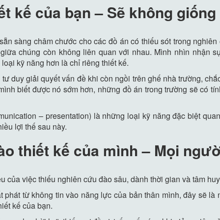
iết kế của bạn – Sẽ không giống
 sẵn sàng châm chước cho các đồ án có thiếu sót trong nghiên
g giữa chúng còn không liên quan với nhau. Mình nhìn nhận sự
oại kỹ năng hơn là chỉ riêng thiết kế.
à tư duy giải quyết vấn đề khi còn ngồi trên ghế nhà trường, chắ
mình biết được nó sớm hơn, những đồ án trong trường sẽ có tín
mmunication – presentation) là những loại kỹ năng đặc biệt qua
iều lợi thế sau này.
vào thiết kế của mình – Mọi ngư
iệu của việc thiếu nghiên cứu đào sâu, dành thời gian và tâm huy
t phát từ không tin vào năng lực của bản thân mình, đây sẽ là
hiết kế của bạn.