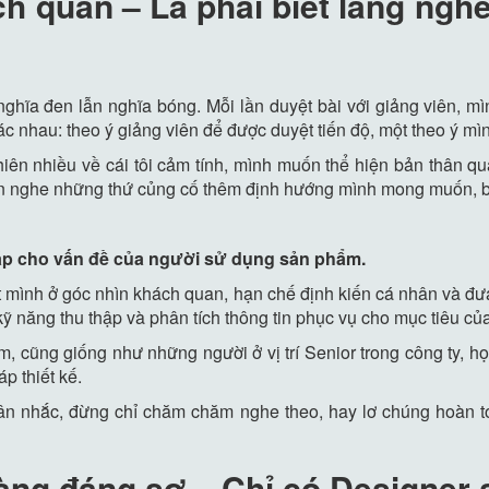
ch quan – Là phải biết lắng ngh
nghĩa đen lẫn nghĩa bóng. Mỗi lần duyệt bài với giảng viên, m
c nhau: theo ý giảng viên để được duyệt tiến độ, một theo ý mìn
thiên nhiều về cái tôi cảm tính, mình muốn thể hiện bản thân qua
uốn nghe những thứ củng cố thêm định hướng mình mong muốn, bỏ
 pháp cho vấn đề của người sử dụng sản phẩm.
ặt mình ở góc nhìn khách quan, hạn chế định kiến cá nhân và đưa 
kỹ năng thu thập và phân tích thông tin phục vụ cho mục tiêu củ
, cũng giống như những người ở vị trí Senior trong công ty, 
p thiết kế.
ân nhắc, đừng chỉ chăm chăm nghe theo, hay lơ chúng hoàn to
àng đáng sợ – Chỉ có Designer