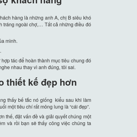
khách hàng là những anh A, chị B siêu khó
nh tráng ngoài chợ,… Tất cả những điều đó
ủa mình.
.
ự hợp tác để hoàn thành mục tiêu chung đó
nghe nhau thay vì anh đúng, tôi sai.
o thiết kế đẹp hơn
ng thấy bế tắc nó giống kiểu sau khi làm
uổi một tiêu chí rất mông lung là “cái đẹp”.
ơn thế, đặt vấn đề và giải quyết chúng một
m và rồi bạn sẽ thấy công việc chúng ta