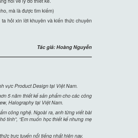
g hỏi về lý do thiết kế.
ho, mà là được tìm kiếm)
 ta hỏi xin lời khuyên và kiến thức chuyên
Tác giả: Hoàng Nguyễn
nh vực Product Design tại Việt Nam.
 hơn 5 năm thiết kế sản phẩm cho các công
iew, Halography tại Việt Nam.
m công nghệ. Ngoài ra, anh từng viết bài
ó tính”, “Em muốn học thiết kế nhưng mẹ
thức trực tuyến nổi tiếng nhất hiện nay.