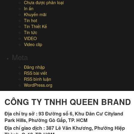
Chưa được phân loại
In ấn
Khuyến mãi
Tin hot
Tin Thiết Kế
Tin tức
VIDEO
Video clip
Meta
Đăng nhập
RSS bài viết
RSS bình luận
WordPress.org
CÔNG TY TNHH QUEEN BRAND
Địa chỉ trụ sở :
93 Đường số 6, Khu Dân Cư Cityland
Park Hills, Phường Gò Gấp, TP. HCM
Địa chỉ giao dịch : 387 Lê Văn Khương, Phường Hiệp