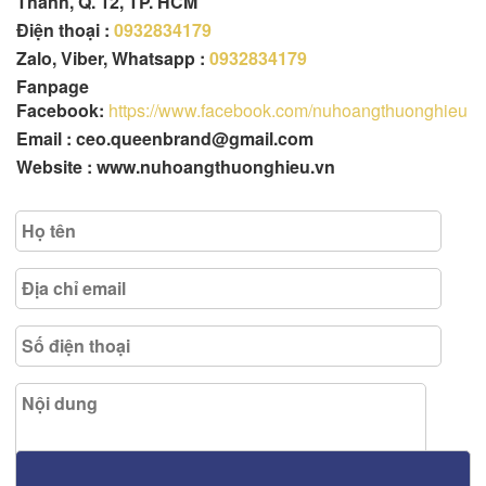
Thành, Q. 12, TP. HCM
Điện thoại :
0932834179
Zalo, Viber, Whatsapp :
0932834179
Fanpage
Facebook:
https://www.facebook.com/nuhoangthuonghieu
Email : ceo.queenbrand@gmail.com
Website : www.nuhoangthuonghieu.vn