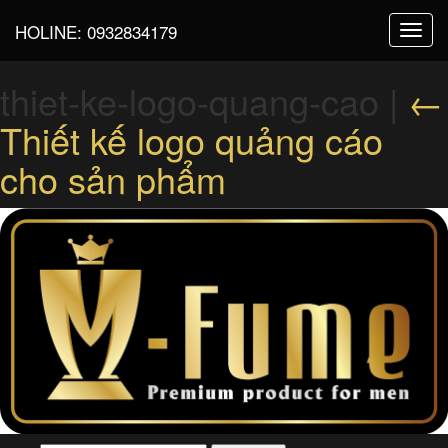
HOLINE:
0932834179
Toggl
navig
thiet-ke-logo-quang-cao
|
←
Thiết kế logo quảng cáo
cho sản phẩm