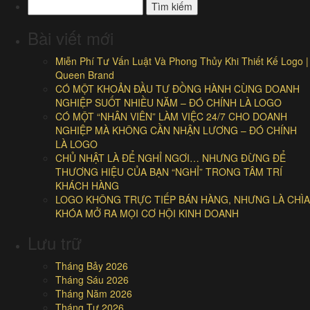
Tìm
kiếm
cho:
Bài viết mới
Miễn Phí Tư Vấn Luật Và Phong Thủy Khi Thiết Kế Logo |
Queen Brand
CÓ MỘT KHOẢN ĐẦU TƯ ĐỒNG HÀNH CÙNG DOANH
NGHIỆP SUỐT NHIỀU NĂM – ĐÓ CHÍNH LÀ LOGO
CÓ MỘT “NHÂN VIÊN” LÀM VIỆC 24/7 CHO DOANH
NGHIỆP MÀ KHÔNG CẦN NHẬN LƯƠNG – ĐÓ CHÍNH
LÀ LOGO
CHỦ NHẬT LÀ ĐỂ NGHỈ NGƠI… NHƯNG ĐỪNG ĐỂ
THƯƠNG HIỆU CỦA BẠN “NGHỈ” TRONG TÂM TRÍ
KHÁCH HÀNG
LOGO KHÔNG TRỰC TIẾP BÁN HÀNG, NHƯNG LÀ CHÌA
KHÓA MỞ RA MỌI CƠ HỘI KINH DOANH
Lưu trữ
Tháng Bảy 2026
Tháng Sáu 2026
Tháng Năm 2026
Tháng Tư 2026