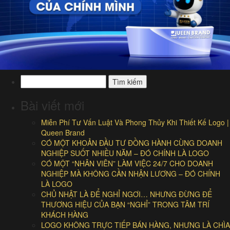
Tìm
kiếm
cho:
Bài viết mới
Miễn Phí Tư Vấn Luật Và Phong Thủy Khi Thiết Kế Logo |
Queen Brand
CÓ MỘT KHOẢN ĐẦU TƯ ĐỒNG HÀNH CÙNG DOANH
NGHIỆP SUỐT NHIỀU NĂM – ĐÓ CHÍNH LÀ LOGO
CÓ MỘT “NHÂN VIÊN” LÀM VIỆC 24/7 CHO DOANH
NGHIỆP MÀ KHÔNG CẦN NHẬN LƯƠNG – ĐÓ CHÍNH
LÀ LOGO
CHỦ NHẬT LÀ ĐỂ NGHỈ NGƠI… NHƯNG ĐỪNG ĐỂ
THƯƠNG HIỆU CỦA BẠN “NGHỈ” TRONG TÂM TRÍ
KHÁCH HÀNG
LOGO KHÔNG TRỰC TIẾP BÁN HÀNG, NHƯNG LÀ CHÌA