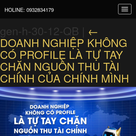
HOLINE:
0932834179
Toggl
navig
gen-h-30-12-QB
|
←
DOANH NGHIỆP KHÔNG
CÓ PROFILE LÀ TỰ TAY
CHẶN NGUỒN THU TÀI
CHÍNH CỦA CHÍNH MÌNH