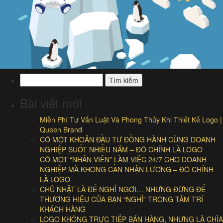
Tìm
kiếm
cho:
Bài viết mới
Miễn Phí Tư Vấn Luật Và Phong Thủy Khi Thiết Kế Logo |
Queen Brand
CÓ MỘT KHOẢN ĐẦU TƯ ĐỒNG HÀNH CÙNG DOANH
NGHIỆP SUỐT NHIỀU NĂM – ĐÓ CHÍNH LÀ LOGO
CÓ MỘT “NHÂN VIÊN” LÀM VIỆC 24/7 CHO DOANH
NGHIỆP MÀ KHÔNG CẦN NHẬN LƯƠNG – ĐÓ CHÍNH
LÀ LOGO
CHỦ NHẬT LÀ ĐỂ NGHỈ NGƠI… NHƯNG ĐỪNG ĐỂ
THƯƠNG HIỆU CỦA BẠN “NGHỈ” TRONG TÂM TRÍ
KHÁCH HÀNG
LOGO KHÔNG TRỰC TIẾP BÁN HÀNG, NHƯNG LÀ CHÌA