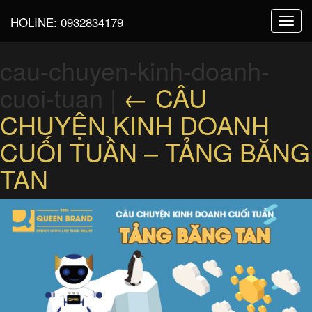
HOLINE:
0932834179
Toggl
navig
cau-chuyen-kinh-doanh-
cuoi-tuan
|
←
CÂU
CHUYỆN KINH DOANH
CUỐI TUẦN – TẢNG BĂNG
TAN