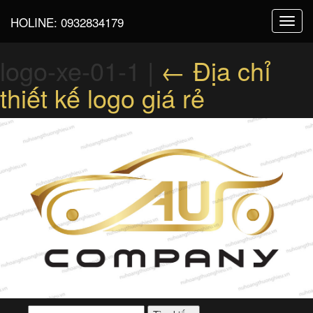
HOLINE:
0932834179
Toggl
navig
logo-xe-01-1
|
←
Địa chỉ
thiết kế logo giá rẻ
Tìm