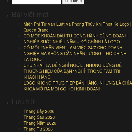
kiếm
cho:
Bài viết mới
Miễn Phí Tư Vấn Luật Và Phong Thủy Khi Thiết Kế Logo |
Queen Brand
CÓ MỘT KHOẢN ĐẦU TƯ ĐỒNG HÀNH CÙNG DOANH
NGHIỆP SUỐT NHIỀU NĂM – ĐÓ CHÍNH LÀ LOGO
CÓ MỘT “NHÂN VIÊN” LÀM VIỆC 24/7 CHO DOANH
NGHIỆP MÀ KHÔNG CẦN NHẬN LƯƠNG – ĐÓ CHÍNH
LÀ LOGO
CHỦ NHẬT LÀ ĐỂ NGHỈ NGƠI… NHƯNG ĐỪNG ĐỂ
THƯƠNG HIỆU CỦA BẠN “NGHỈ” TRONG TÂM TRÍ
KHÁCH HÀNG
LOGO KHÔNG TRỰC TIẾP BÁN HÀNG, NHƯNG LÀ CHÌA
KHÓA MỞ RA MỌI CƠ HỘI KINH DOANH
Lưu trữ
Tháng Bảy 2026
Tháng Sáu 2026
Tháng Năm 2026
Tháng Tư 2026