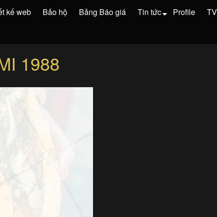
ết kế web
Bảo hộ
Bảng Báo giá
Tin tức
Profile
T
MI 1988