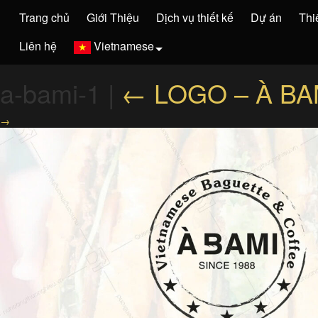
Trang chủ
Giới Thiệu
Dịch vụ thiết kế
Dự án
Thi
Liên hệ
Vietnamese
a-bami-1
|
←
LOGO – À BA
→