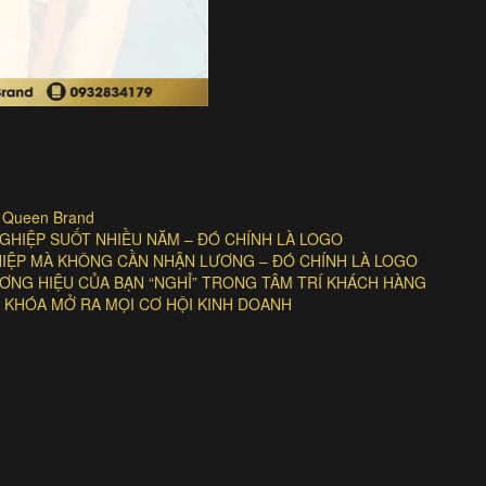
| Queen Brand
HIỆP SUỐT NHIỀU NĂM – ĐÓ CHÍNH LÀ LOGO
GHIỆP MÀ KHÔNG CẦN NHẬN LƯƠNG – ĐÓ CHÍNH LÀ LOGO
NG HIỆU CỦA BẠN “NGHỈ” TRONG TÂM TRÍ KHÁCH HÀNG
 KHÓA MỞ RA MỌI CƠ HỘI KINH DOANH