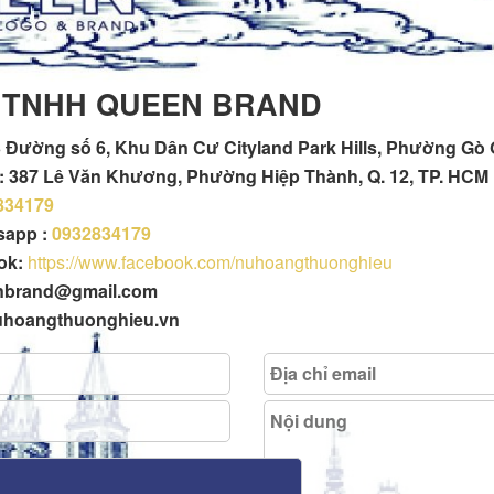
 TNHH QUEEN BRAND
 Đường số 6, Khu Dân Cư Cityland Park Hills, Phường Gò
h : 387 Lê Văn Khương, Phường Hiệp Thành, Q. 12, TP. HCM
834179
tsapp :
0932834179
ok:
https://www.facebook.com/nuhoangthuonghieu
enbrand@gmail.com
uhoangthuonghieu.vn