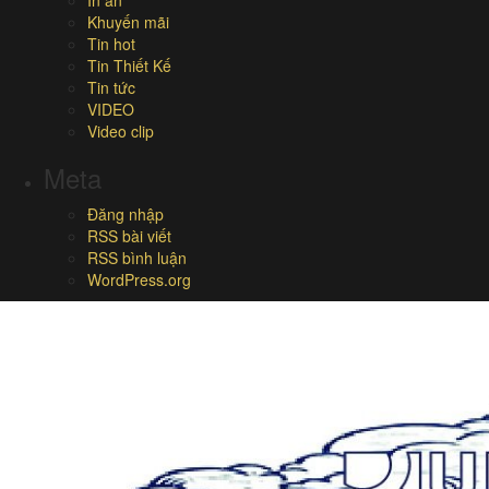
In ấn
Khuyến mãi
Tin hot
Tin Thiết Kế
Tin tức
VIDEO
Video clip
Meta
Đăng nhập
RSS bài viết
RSS bình luận
WordPress.org