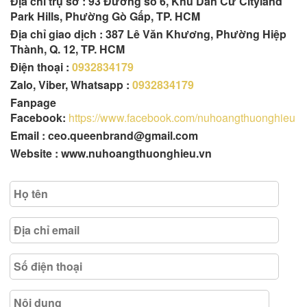
Địa chỉ trụ sở :
93 Đường số 6, Khu Dân Cư Cityland
Park Hills, Phường Gò Gấp, TP. HCM
Địa chỉ giao dịch : 387 Lê Văn Khương, Phường Hiệp
Thành, Q. 12, TP. HCM
Điện thoại :
0932834179
Zalo, Viber, Whatsapp :
0932834179
Fanpage
Facebook:
https://www.facebook.com/nuhoangthuonghieu
Email : ceo.queenbrand@gmail.com
Website : www.nuhoangthuonghieu.vn