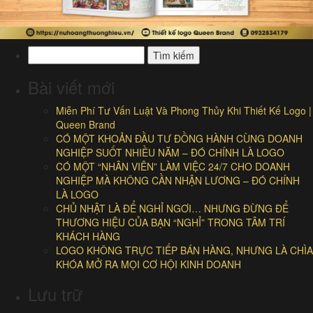
Tìm
kiếm
cho:
Bài viết mới
Miễn Phí Tư Vấn Luật Và Phong Thủy Khi Thiết Kế Logo |
Queen Brand
CÓ MỘT KHOẢN ĐẦU TƯ ĐỒNG HÀNH CÙNG DOANH
NGHIỆP SUỐT NHIỀU NĂM – ĐÓ CHÍNH LÀ LOGO
CÓ MỘT “NHÂN VIÊN” LÀM VIỆC 24/7 CHO DOANH
NGHIỆP MÀ KHÔNG CẦN NHẬN LƯƠNG – ĐÓ CHÍNH
LÀ LOGO
CHỦ NHẬT LÀ ĐỂ NGHỈ NGƠI… NHƯNG ĐỪNG ĐỂ
THƯƠNG HIỆU CỦA BẠN “NGHỈ” TRONG TÂM TRÍ
KHÁCH HÀNG
LOGO KHÔNG TRỰC TIẾP BÁN HÀNG, NHƯNG LÀ CHÌA
KHÓA MỞ RA MỌI CƠ HỘI KINH DOANH
Lưu trữ