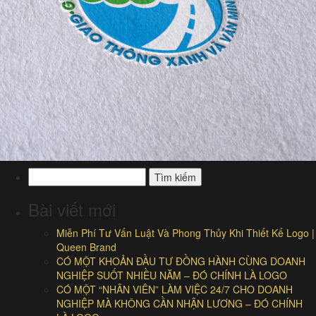
Tìm
kiếm
cho:
Bài viết mới
Miễn Phí Tư Vấn Luật Và Phong Thủy Khi Thiết Kế Logo |
Queen Brand
CÓ MỘT KHOẢN ĐẦU TƯ ĐỒNG HÀNH CÙNG DOANH
NGHIỆP SUỐT NHIỀU NĂM – ĐÓ CHÍNH LÀ LOGO
CÓ MỘT “NHÂN VIÊN” LÀM VIỆC 24/7 CHO DOANH
NGHIỆP MÀ KHÔNG CẦN NHẬN LƯƠNG – ĐÓ CHÍNH