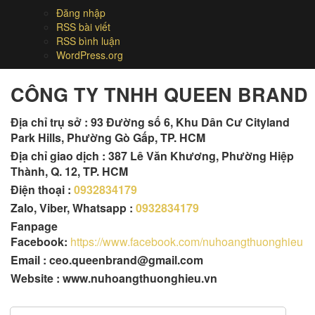
Đăng nhập
RSS bài viết
RSS bình luận
WordPress.org
CÔNG TY TNHH QUEEN BRAND
Địa chỉ trụ sở :
93 Đường số 6, Khu Dân Cư Cityland
Park Hills, Phường Gò Gấp, TP. HCM
Địa chỉ giao dịch : 387 Lê Văn Khương, Phường Hiệp
Thành, Q. 12, TP. HCM
Điện thoại :
0932834179
Zalo, Viber, Whatsapp :
0932834179
Fanpage
Facebook:
https://www.facebook.com/nuhoangthuonghieu
Email : ceo.queenbrand@gmail.com
Website : www.nuhoangthuonghieu.vn