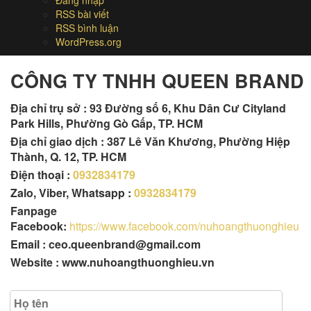
Đăng nhập
RSS bài viết
RSS bình luận
WordPress.org
CÔNG TY TNHH QUEEN BRAND
Địa chỉ trụ sở :
93 Đường số 6, Khu Dân Cư Cityland
Park Hills, Phường Gò Gấp, TP. HCM
Địa chỉ giao dịch : 387 Lê Văn Khương, Phường Hiệp
Thành, Q. 12, TP. HCM
Điện thoại :
0932834179
Zalo, Viber, Whatsapp :
0932834179
Fanpage
Facebook:
https://www.facebook.com/nuhoangthuonghieu
Email : ceo.queenbrand@gmail.com
Website : www.nuhoangthuonghieu.vn