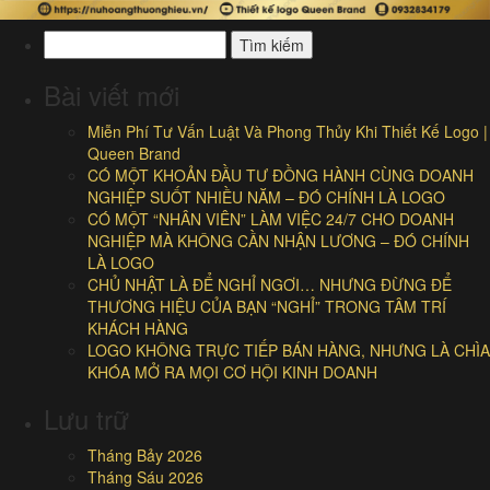
Tìm
kiếm
cho:
Bài viết mới
Miễn Phí Tư Vấn Luật Và Phong Thủy Khi Thiết Kế Logo |
Queen Brand
CÓ MỘT KHOẢN ĐẦU TƯ ĐỒNG HÀNH CÙNG DOANH
NGHIỆP SUỐT NHIỀU NĂM – ĐÓ CHÍNH LÀ LOGO
CÓ MỘT “NHÂN VIÊN” LÀM VIỆC 24/7 CHO DOANH
NGHIỆP MÀ KHÔNG CẦN NHẬN LƯƠNG – ĐÓ CHÍNH
LÀ LOGO
CHỦ NHẬT LÀ ĐỂ NGHỈ NGƠI… NHƯNG ĐỪNG ĐỂ
THƯƠNG HIỆU CỦA BẠN “NGHỈ” TRONG TÂM TRÍ
KHÁCH HÀNG
LOGO KHÔNG TRỰC TIẾP BÁN HÀNG, NHƯNG LÀ CHÌA
KHÓA MỞ RA MỌI CƠ HỘI KINH DOANH
Lưu trữ
Tháng Bảy 2026
Tháng Sáu 2026