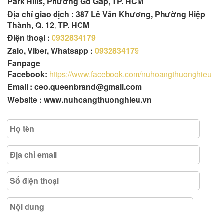
Park Hills, Phường Gò Gấp, TP. HCM
Địa chỉ giao dịch : 387 Lê Văn Khương, Phường Hiệp
Thành, Q. 12, TP. HCM
Điện thoại :
0932834179
Zalo, Viber, Whatsapp :
0932834179
Fanpage
Facebook:
https://www.facebook.com/nuhoangthuonghieu
Email : ceo.queenbrand@gmail.com
Website : www.nuhoangthuonghieu.vn