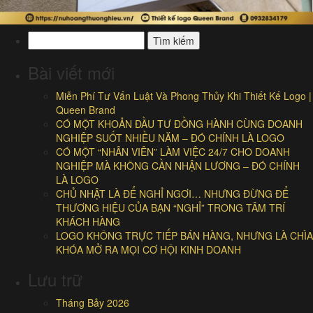
Tìm
kiếm
cho:
Bài viết mới
Miễn Phí Tư Vấn Luật Và Phong Thủy Khi Thiết Kế Logo |
Queen Brand
CÓ MỘT KHOẢN ĐẦU TƯ ĐỒNG HÀNH CÙNG DOANH
NGHIỆP SUỐT NHIỀU NĂM – ĐÓ CHÍNH LÀ LOGO
CÓ MỘT “NHÂN VIÊN” LÀM VIỆC 24/7 CHO DOANH
NGHIỆP MÀ KHÔNG CẦN NHẬN LƯƠNG – ĐÓ CHÍNH
LÀ LOGO
CHỦ NHẬT LÀ ĐỂ NGHỈ NGƠI… NHƯNG ĐỪNG ĐỂ
THƯƠNG HIỆU CỦA BẠN “NGHỈ” TRONG TÂM TRÍ
KHÁCH HÀNG
LOGO KHÔNG TRỰC TIẾP BÁN HÀNG, NHƯNG LÀ CHÌA
KHÓA MỞ RA MỌI CƠ HỘI KINH DOANH
Lưu trữ
Tháng Bảy 2026