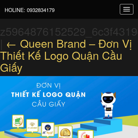
HOLINE:
0932834179
Toggl
navig
z5964876152529_6c3f4319
|
←
Queen Brand – Đơn Vị
Thiết Kế Logo Quận Cầu
Giấy