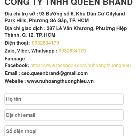
CÔNG TY TNHH QUEEN BRAND
Địa chỉ trụ sở :
93 Đường số 6, Khu Dân Cư Cityland
Park Hills, Phường Gò Gấp, TP. HCM
Địa chỉ giao dịch : 387 Lê Văn Khương, Phường Hiệp
Thành, Q. 12, TP. HCM
Điện thoại :
0932834179
Zalo, Viber, Whatsapp :
0932834179
Fanpage
Facebook:
https://www.facebook.com/nuhoangthuonghieu
Email : ceo.queenbrand@gmail.com
Website : www.nuhoangthuonghieu.vn