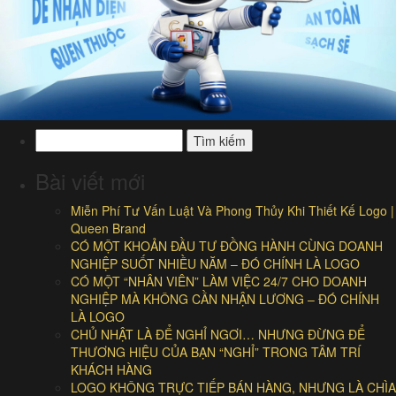
Tìm
kiếm
cho:
Bài viết mới
Miễn Phí Tư Vấn Luật Và Phong Thủy Khi Thiết Kế Logo |
Queen Brand
CÓ MỘT KHOẢN ĐẦU TƯ ĐỒNG HÀNH CÙNG DOANH
NGHIỆP SUỐT NHIỀU NĂM – ĐÓ CHÍNH LÀ LOGO
CÓ MỘT “NHÂN VIÊN” LÀM VIỆC 24/7 CHO DOANH
NGHIỆP MÀ KHÔNG CẦN NHẬN LƯƠNG – ĐÓ CHÍNH
LÀ LOGO
CHỦ NHẬT LÀ ĐỂ NGHỈ NGƠI… NHƯNG ĐỪNG ĐỂ
THƯƠNG HIỆU CỦA BẠN “NGHỈ” TRONG TÂM TRÍ
KHÁCH HÀNG
LOGO KHÔNG TRỰC TIẾP BÁN HÀNG, NHƯNG LÀ CHÌA