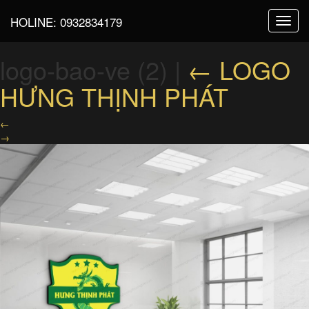
HOLINE:
0932834179
Toggl
navig
logo-bao-ve (2)
|
←
LOGO
HƯNG THỊNH PHÁT
←
→