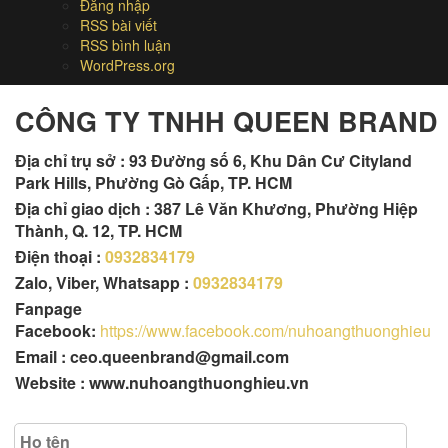
Đăng nhập
RSS bài viết
RSS bình luận
WordPress.org
CÔNG TY TNHH QUEEN BRAND
Địa chỉ trụ sở :
93 Đường số 6, Khu Dân Cư Cityland
Park Hills, Phường Gò Gấp, TP. HCM
Địa chỉ giao dịch : 387 Lê Văn Khương, Phường Hiệp
Thành, Q. 12, TP. HCM
Điện thoại :
0932834179
Zalo, Viber, Whatsapp :
0932834179
Fanpage
Facebook:
https://www.facebook.com/nuhoangthuonghieu
Email : ceo.queenbrand@gmail.com
Website : www.nuhoangthuonghieu.vn