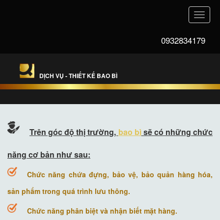
Toggle
naviga
0932834179
DỊCH VỤ - THIẾT KẾ BAO BÌ
Trên góc độ thị trường,
bao bì
sẽ có những chức
năng cơ bản như sau:
Chức năng chứa đựng, bảo vệ, bảo quản hàng hóa,
sản phẩm trong quá trình lưu thông.
Chức năng phân biệt và nhận biết mặt hàng.