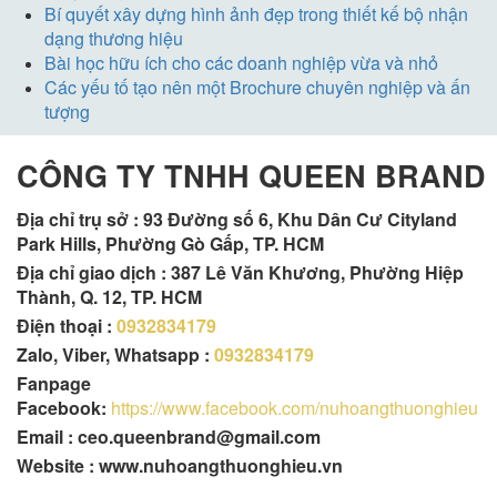
Bí quyết xây dựng hình ảnh đẹp trong thiết kế bộ nhận
dạng thương hiệu
Bài học hữu ích cho các doanh nghiệp vừa và nhỏ
Các yếu tố tạo nên một Brochure chuyên nghiệp và ấn
tượng
CÔNG TY TNHH QUEEN BRAND
Địa chỉ trụ sở :
93 Đường số 6, Khu Dân Cư Cityland
Park Hills, Phường Gò Gấp, TP. HCM
Địa chỉ giao dịch : 387 Lê Văn Khương, Phường Hiệp
Thành, Q. 12, TP. HCM
Điện thoại :
0932834179
Zalo, Viber, Whatsapp :
0932834179
Fanpage
Facebook:
https://www.facebook.com/nuhoangthuonghieu
Email : ceo.queenbrand@gmail.com
Website : www.nuhoangthuonghieu.vn